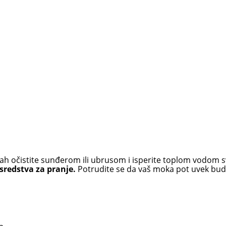
pon
:
0,00 RSD
0,00 RSD
ah očistite sunđerom ili ubrusom i isperite toplom vodom 
 sredstva za pranje.
Potrudite se da vaš moka pot uvek bude