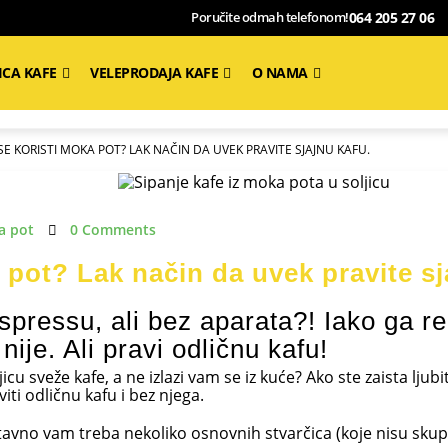
064 205 27 06
Poručite odmah telefonom!
ICA KAFE
VELEPRODAJA KAFE
O NAMA
SE KORISTI MOKA POT? LAK NAČIN DA UVEK PRAVITE SJAJNU KAFU.
a pot
0 Comments
 pot? Lak način da uvek pravite sj
espressu, ali bez aparata?! Iako ga r
ije. Ali pravi odličnu kafu!
icu sveže kafe, a ne izlazi vam se iz kuće? Ako ste zaista lju
viti odličnu kafu i bez njega.
tavno vam treba nekoliko osnovnih stvarčica (koje nisu skupe)