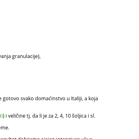
anja granulacije),
gotovo svako domaćinstvo u Italiji, a koja
ti
) i veličine tj. da li je za 2, 4, 10 šoljica i sl.
reme.