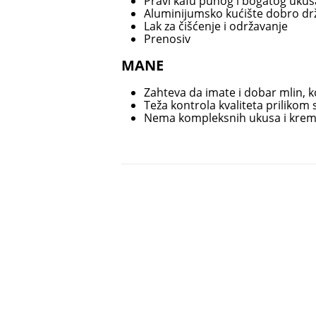
Pravi kafu punog i bogatog ukus
Aluminijumsko kućište dobro dr
Lak za čišćenje i održavanje
Prenosiv
MANE
Zahteva da imate i dobar mlin, k
Teža kontrola kvaliteta prilikom 
Nema kompleksnih ukusa i krem