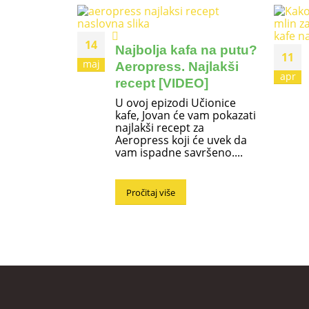
14
Najbolja kafa na putu?
11
maj
Aeropress. Najlakši
apr
recept [VIDEO]
U ovoj epizodi Učionice
kafe, Jovan će vam pokazati
najlakši recept za
Aeropress koji će uvek da
vam ispadne savršeno....
Pročitaj više