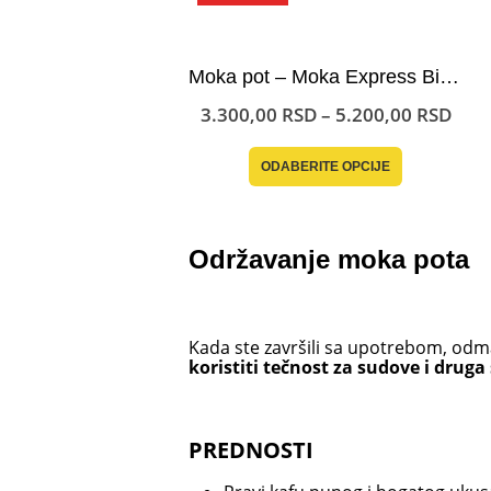
Moka pot – Moka Express Bialetti
Ras
3.300,00
RSD
–
5.200,00
RSD
cena
od
Ovaj
3.30
ODABERITE OPCIJE
proizvod
do
ima
5.20
više
varijanti.
Opcije
Održavanje moka pota
mogu
biti
izabrane
na
Kada ste završili sa upotrebom, odm
stranici
koristiti tečnost za sudove i druga
proizvoda.
PREDNOSTI