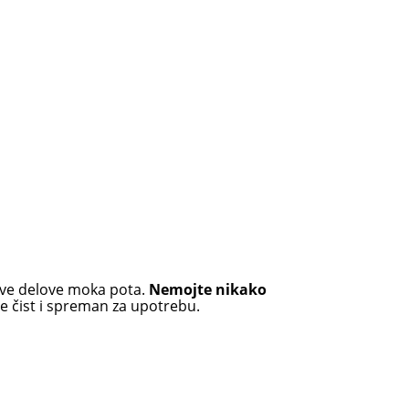
sve delove moka pota.
Nemojte nikako
 čist i spreman za upotrebu.