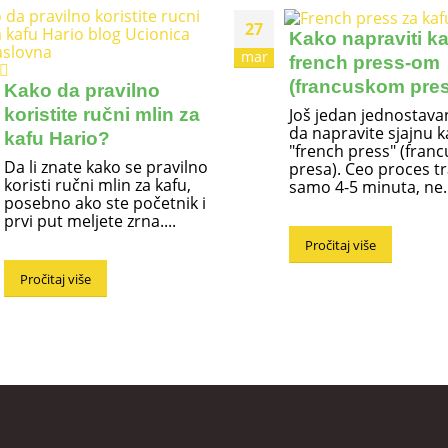
27
Kako napraviti ka
mar
french press-om
(francuskom pre
Kako da pravilno
Još jedan jednostava
koristite ručni mlin za
da napravite sjajnu k
kafu Hario?
"french press" (fran
Da li znate kako se pravilno
presa). Ceo proces tr
koristi ručni mlin za kafu,
samo 4-5 minuta, ne..
posebno ako ste početnik i
prvi put meljete zrna....
Pročitaj više
Pročitaj više