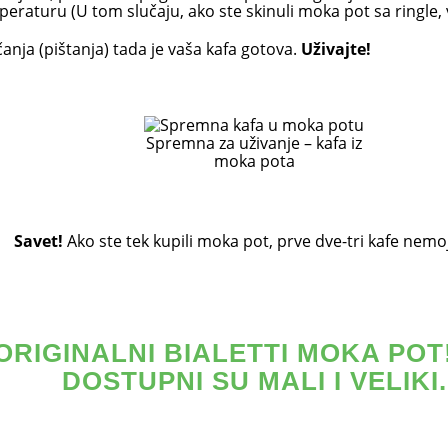
eraturu (U tom slučaju, ako ste skinuli moka pot sa ringle, v
čanja (pištanja) tada je vaša kafa gotova.
Uživajte!
Spremna za uživanje – kafa iz
moka pota
Savet!
Ako ste tek kupili moka pot, prve dve-tri kafe nemojt
ORIGINALNI BIALETTI MOKA POT
DOSTUPNI SU MALI I VELIKI.