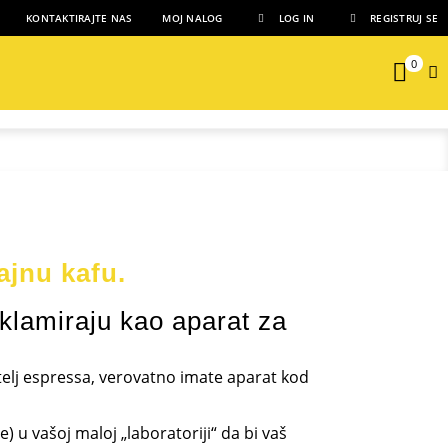
KONTAKTIRAJTE NAS
MOJ NALOG
LOG IN
REGISTRUJ SE
0
ajnu kafu.
eklamiraju kao aparat za
bitelj espressa, verovatno imate aparat kod
 u vašoj maloj „laboratoriji“ da bi vaš