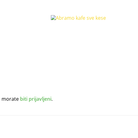
r, morate
biti prijavljeni
.