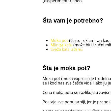
„eksperiment“ uspeo.
Šta vam je potrebno?
Moka pot
(često reklamiran kao a
Mlin za kafu
(može biti i ručni ml
Sveža kafa u zrnu
.
Šta je moka pot?
Moka pot (moka express) je trodelna 
se i kod nas sve češće viđa i lako ju je
Cena moka pota se razlikuje u zavisnos
Postaje sve popularniji, jer je preno