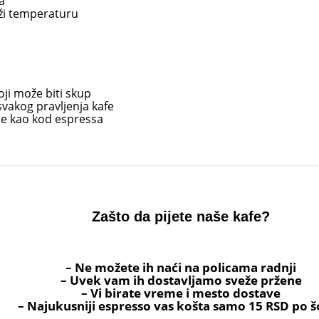
a
ži temperaturu
oji može biti skup
svakog pravljenja kafe
e kao kod espressa
Zašto da pijete naše kafe?
– Ne možete ih naći na policama radnji
– Uvek vam ih dostavljamo sveže pržene
– Vi birate vreme i mesto dostave
– Najukusniji espresso vas košta samo 15 RSD po šo