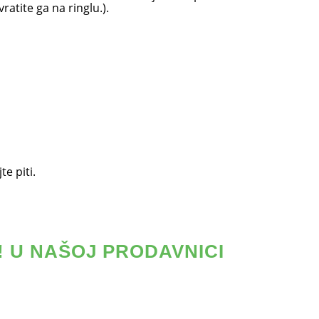
ratite ga na ringlu.).
e piti.
! U NAŠOJ PRODAVNICI