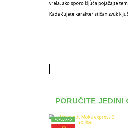
vrela, ako sporo ključa pojačajte temp
Kada čujete karakterističan zvuk klju
PORUČITE JEDINI 
POPULARNO
-8%