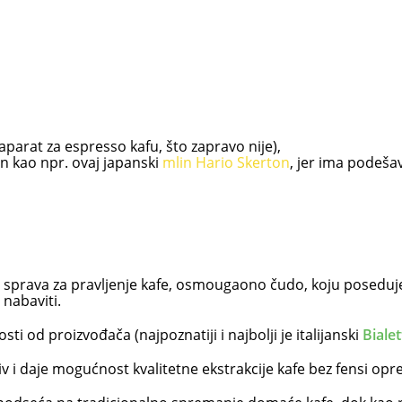
parat za espresso kafu, što zapravo nije),
in kao npr. ovaj japanski
mlin Hario Skerton
, jer ima podešav
sprava za pravljenje kafe, osmougaono čudo, koju poseduje 
 nabaviti.
ti od proizvođača (najpoznatiji i najbolji je italijanski
Bialet
siv i daje mogućnost kvalitetne ekstrakcije kafe bez fensi op