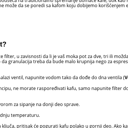
 podseća na tradicionalno spremanje domaće kafe, dok kao r
ne može da se poredi sa kafom koju dobijemo korišćenjem e
t?
filter, u zavisnosti da li je vaš moka pot za dve, tri ili možda
o da granulacija treba da bude malo krupnija nego za espres
alazi ventil, napunite vodom tako da dođe do dna ventila (
V
rincipu, ne morate raspoređivati kafu, samo napunite filter d
tvorom za sipanje na donji deo sprave.
rednju temperaturu.
ljuča, pritisak će pogurati kafu polako u gornji deo. Ako kaf