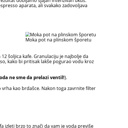
ezultat dobijamo sjajan intenzivan ukus.
spresso aparata, ali svakako zadovoljava
Moka pot na plinskom šporetu
 12 šoljica kafe. Granulaciju je najbolje da
so, kako bi pritisak lakše pogurao vodu kroz
oda ne sme da prelazi ventil!
).
o vrha kao brdašce. Nakon toga zavrnite filter
a izleti brzo to znači da vam je voda previše