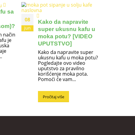
fu sa
08
25
Kako da napravite
Kak
som)?
jun
avg
super ukusnu kafu u
kaf
n način
moka potu? [VIDEO
Bre
afu je
UPUTSTVO]
pre
cuska
aje
Kako da napravite super
U ov
.
ukusnu kafu u moka potu?
prav
Pogledajte ovo video
koja
uputstvo za pravilno
cold 
korišćenje moka pota.
osvež
Pomoći će vam...
Pro
Pročitaj više