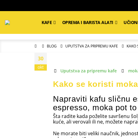
KAFE
OPREMA I BARISTA ALATI
UČION
BLOG
UPUTSTVA ZA PRIPREMU KAFE
KAKO 
30
okt
Uputstva za pripremu kafe
mok
Kako se koristi moka
Napraviti kafu sličnu 
espresso, moka pot to n
Šta radite kada poželite savršenu šolj
kuće, ali verovali ili ne, možete napra
Ne morate biti veliki naučnik, jednos