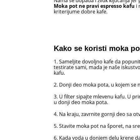
Nama se dopada i zvuk ključanja jer
Moka pot ne pravi espresso kafu
i 
kriterijume dobre kafe.
Kako se koristi moka po
1. Sameljite dovoljno kafe da popunite 
testirate sami, mada je naše iskustv
kafu.
2. Donji deo moka pota, u kojem se n
3. U filter sipajte mlevenu kafu. U p
u donji deo moka pota.
4. Na kraju, zavrnite gornji deo sa o
5. Stavite moka pot na šporet, na s
6. Kada voda u donjem delu krene da k