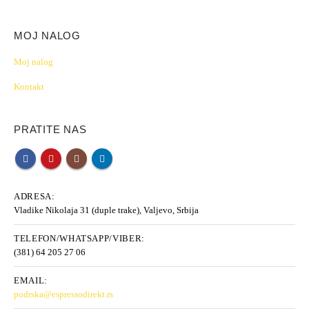
MOJ NALOG
Moj nalog
Kontakt
PRATITE NAS
ADRESA:
Vladike Nikolaja 31 (duple trake), Valjevo, Srbija
TELEFON/WHATSAPP/VIBER:
(381) 64 205 27 06
EMAIL:
podrska@espressodirekt.rs