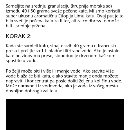
Sameljite na srednju granulaciju (krupnija morska so)
između 40 i 50 grama sveže pečene kafe. Mi smo koristili
super ukusnu aromatičnu Etiopija Limu kafu. Ovaj put je to
bila svetlije pečena kafa za filter, ali za coldbrew to može
biti i srednje pržena.
KORAK 2:
Kada ste samleli kafu, sipajte svih 40 grama u francusku
presu i prelijte sa 1 L hladne filtrirane vode. Ako je ostalo
kafe po zidovima prese, slobodno je drvenom kašikom
spustite u vodu.
Po želji može biti i više ili manje vode. Ako stavite više
vode blaža će biti kafa, a ako stavite manje onda možete
napraviti i koncentrat pa posle doliti željenu količinu vode.
Može naravno i iz vodovoda, ako je voda iz vašeg mesta
dovoljno dobrog kvaliteta.