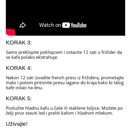
KORAK 3:
Samo preklopite poklopcem i ostavite 12 sati u frižider da
se kafa polako ekstrahuje.
KORAK 4:
Nakon 12 sati izvadite french press iz frižidera, promešajte
malo i potom pritisnite presu lagano do kraja kako bi talog
kafe ostao na dnu.
KORAK 5:
Poslužite hladnu kafu u čaše ili staklene šoljice. Možete po
želji prvo staviti led i preliti kafom i hladnim mlekom.
Uživajte!