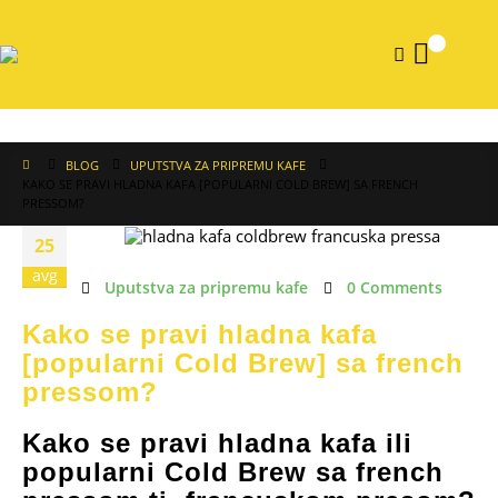
0
BLOG
UPUTSTVA ZA PRIPREMU KAFE
KAKO SE PRAVI HLADNA KAFA [POPULARNI COLD BREW] SA FRENCH
PRESSOM?
25
avg
Uputstva za pripremu kafe
0 Comments
Kako se pravi hladna kafa
[popularni Cold Brew] sa french
pressom?
Kako se pravi hladna kafa ili
popularni Cold Brew sa french