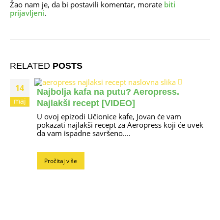
Žao nam je, da bi postavili komentar, morate
biti
prijavljeni
.
RELATED
POSTS
14
Najbolja kafa na putu? Aeropress.
maj
Najlakši recept [VIDEO]
U ovoj epizodi Učionice kafe, Jovan će vam
pokazati najlakši recept za Aeropress koji će uvek
da vam ispadne savršeno....
Pročitaj više