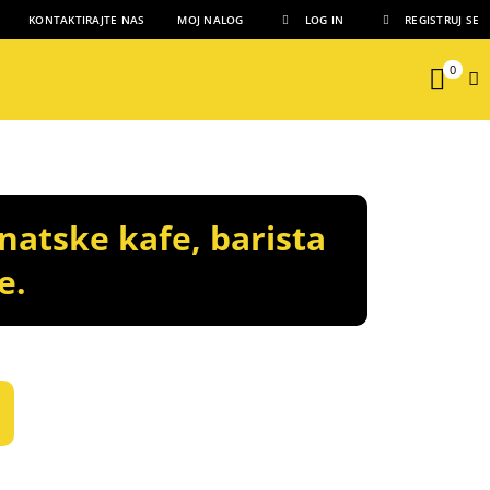
KONTAKTIRAJTE NAS
MOJ NALOG
LOG IN
REGISTRUJ SE
0
natske kafe, barista
e.