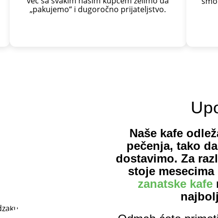
već sa svakim našim kupcem želimo da
sm
„pakujemo“ i dugoročno prijateljstvo.
Upo
Naše kafe odle
pečenja, tako d
dostavimo. Za razl
stoje mesecima 
zanatske kafe
najbol