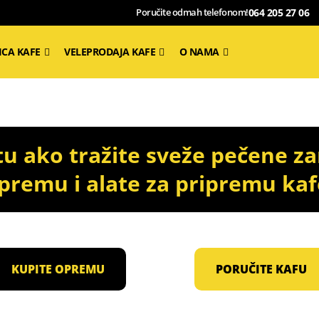
064 205 27 06
Poručite odmah telefonom!
ICA KAFE
VELEPRODAJA KAFE
O NAMA
 ako tražite sveže pečene za
premu i alate za pripremu kaf
KUPITE OPREMU
PORUČITE KAFU