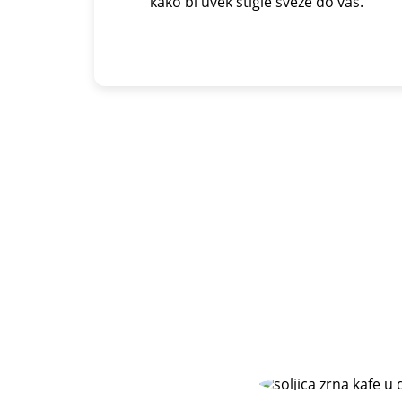
kako bi uvek stigle sveže do vas.