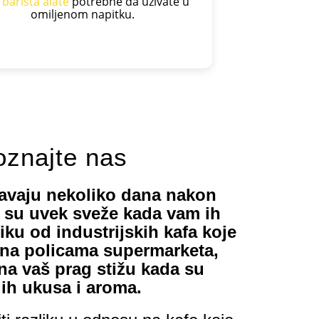
o
barista alate
potrebne da uživate u
omiljenom napitku.
znajte nas
žavaju nekoliko dana nakon
a su uvek sveže kada vam ih
iku od industrijskih kafa koje
na policama supermarketa,
na vaš prag stižu kada su
jih ukusa i aroma.