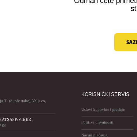
Odmah ćete primetit
st
SAZ
KORISNIČKI SERVIS
a 31 (duple trake), Valjevo,
Uslovi kupovine i prodaje
ATSAPP/VIBER:
Politika privatnosti
7 06
Načini plaćanja