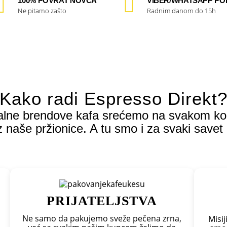
100% POVRAT NOVCA
VIBER/WHATSAPP P
Ne pitamo zašto
Radnim danom do 15h
Kako radi Espresso Direkt
jalne brendove kafa srećemo na svakom k
 naše pržionice. A tu smo i za svaki savet 
PRIJATELJSTVA
Ne samo da pakujemo sveže pečena zrna,
Misij