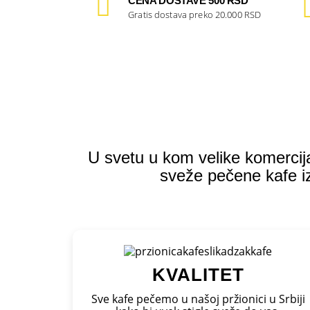
CENA DOSTAVE 500 RSD
Gratis dostava preko 20.000 RSD
U svetu u kom velike komerci
sveže pečene kafe iz
KVALITET
Sve kafe pečemo u našoj pržionici u Srbiji