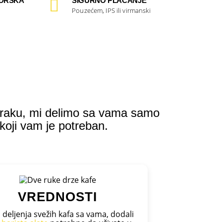
ODRŠKA
SIGURNO PLAĆANJE
Pouzećem, IPS ili virmanski
?
oraku, mi delimo sa vama samo
koji vam je potreban.
VREDNOSTI
i deljenja svežih kafa sa vama, dodali