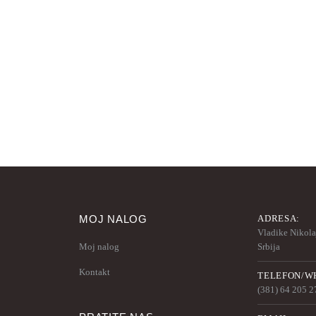
MOJ NALOG
ADRESA:
Vladike Nikolaj
Moj nalog
Srbija
Kontakt
TELEFON/WH
(381) 64 205 2