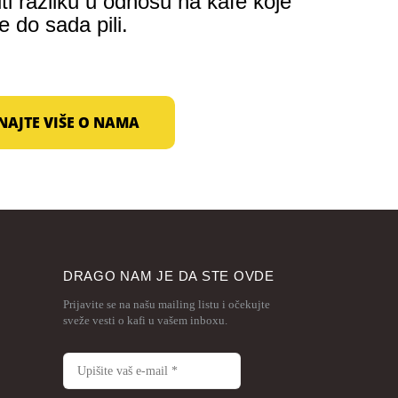
i razliku u odnosu na kafe koje
e do sada pili.
NAJTE VIŠE O NAMA
DRAGO NAM JE DA STE OVDE
Prijavite se na našu mailing listu i očekujte
sveže vesti o kafi u vašem inboxu.