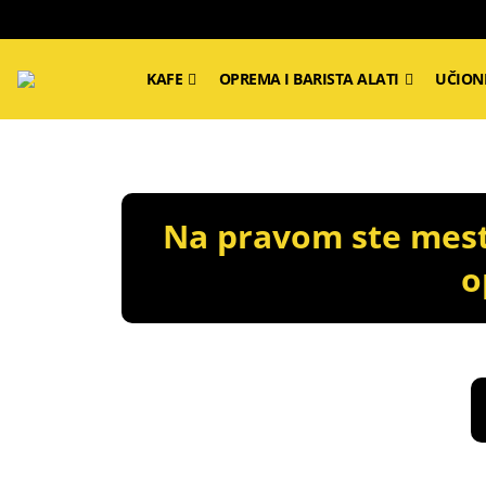
KAFE
OPREMA I BARISTA ALATI
UČION
Na pravom ste mestu
o