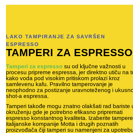
LAKO TAMPIRANJE ZA SAVRŠEN
ESPRESSO
TAMPERI ZA ESPRESSO
Tamperi za espresso
su od ključne važnosti u
procesu pripreme espressa, jer direktno utiču na t
kako voda pod visokim pritiskom prolazi kroz
samlevenu kafu.
Pravilno tamperovanje je
neophodno za postizanje uravnoteženog i ukusn
shot-a espressa.
Tamperi takođe mogu znatno olakšati rad bariste 
okruženju gde je potrebno efikasno pripremati
espresso konstantnog kvaliteta. Izaberite tampere
italijanske kompanije Motta i drugih poznatih
proizvođača čiji tamperi su namenjeni za upotreb