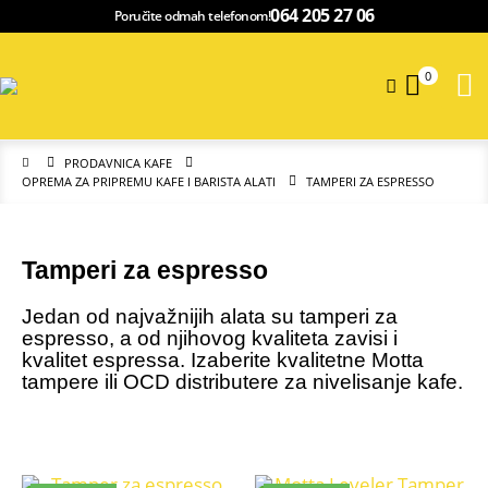
064 205 27 06
Poručite odmah telefonom!
0
PRODAVNICA KAFE
OPREMA ZA PRIPREMU KAFE I BARISTA ALATI
TAMPERI ZA ESPRESSO
Tamperi za espresso
Jedan od najvažnijih alata su tamperi za
espresso, a od njihovog kvaliteta zavisi i
kvalitet espressa. Izaberite kvalitetne Motta
tampere ili OCD distributere za nivelisanje kafe.