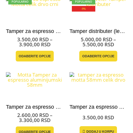
POPULARNO
POPULARNO
-9%
Tamper za espresso Motta – crna drška
Tamper distributer (leveler) – Motta
3.500,00
RSD
–
5.000,00
RSD
–
Raspon
Raspon
3.900,00
RSD
5.500,00
RSD
cena:
cena:
Ovaj
Ovaj
od
od
ODABERITE OPCIJE
ODABERITE OPCIJE
proizvod
proizvo
3.500,00 RSD
5.000,0
ima
ima
do
do
više
više
3.900,00 RSD
5.500,0
varijanti.
varijant
Opcije
Opcije
mogu
mogu
biti
biti
izabrane
izabran
na
na
stranici
stranici
Tamper za espresso aluminijumski – Motta
Tamper za espresso – Motta 58mm
proizvoda.
proizvo
2.600,00
RSD
–
3.500,00
RSD
Raspon
3.300,00
RSD
cena:
Ovaj
od
DODAJ U KORPU
ODABERITE OPCIJE