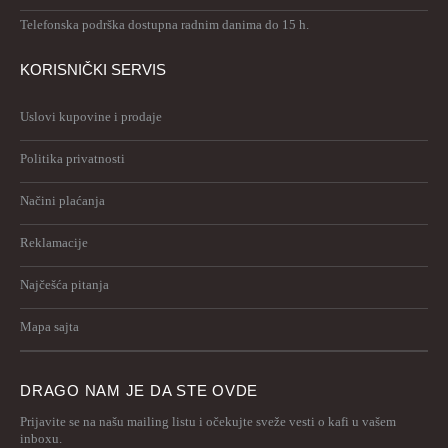
Telefonska podrška dostupna radnim danima do 15 h.
KORISNIČKI SERVIS
Uslovi kupovine i prodaje
Politika privatnosti
Načini plaćanja
Reklamacije
Najčešća pitanja
Mapa sajta
DRAGO NAM JE DA STE OVDE
Prijavite se na našu mailing listu i očekujte sveže vesti o kafi u vašem
inboxu.