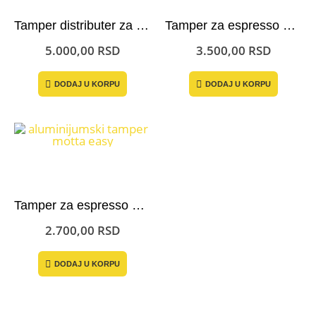
na
stranici
Tamper distributer za poravnavanje kafe Motta Art Crno Beli
Tamper za espresso Motta 58 mm – crvena drška
proizvoda.
5.000,00
RSD
3.500,00
RSD
DODAJ U KORPU
DODAJ U KORPU
Tamper za espresso Motta Easy aluminijumski
2.700,00
RSD
DODAJ U KORPU