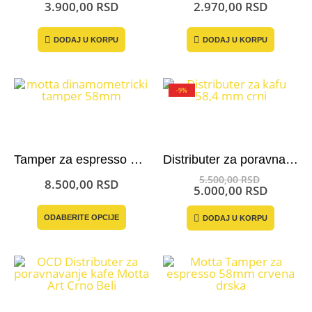
3.900,00
RSD
2.970,00
RSD
DODAJ U KORPU
DODAJ U KORPU
-9%
Tamper za espresso dinamometrički
Distributer za poravnavanje kafe 53,4 mm Sage/Breville
Original
5.500,00
RSD
8.500,00
RSD
cena
Trenut
5.000,00
RSD
je
cena
Ovaj
bila:
je:
ODABERITE OPCIJE
DODAJ U KORPU
proizvod
5.500,00
5.000,0
ima
više
varijanti.
Opcije
mogu
biti
izabrane