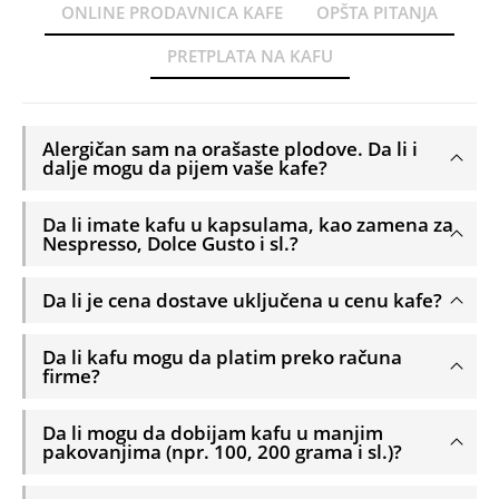
ONLINE PRODAVNICA KAFE
OPŠTA PITANJA
PRETPLATA NA KAFU
Alergičan sam na orašaste plodove. Da li i
dalje mogu da pijem vaše kafe?
Da li imate kafu u kapsulama, kao zamena za
Nespresso, Dolce Gusto i sl.?
Da li je cena dostave uključena u cenu kafe?
Da li kafu mogu da platim preko računa
firme?
Da li mogu da dobijam kafu u manjim
pakovanjima (npr. 100, 200 grama i sl.)?