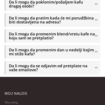
Da li mogu da poklonim/pošaljem kafu
dragoj osobi?
Da li mogu da pratim kada će mi porudžbina
biti dostavljena na adresu?
Da li mogu da promenim blend/vrstu kafe na
koju sam se pretplatio?
Da li mogu da promenim dan u nedelji kojim
mi stiže kafa?
Da li mogu da se odjavim od pretplate na
vaše emailove?
MOJ NALOG
Moj nalog