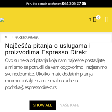
064 205 27 06
Poručite odmah telefonom!
0
NAJČEŠĆA PITANJA
Najčešća pitanja o uslugama i
proizvodima Espresso Direkt
Ovo su neka od pitanja koja nam najčešće postavljate,
a mi smo se potrudili da vam odgovorimo i razjasnimo
sve nedoumice. Ukoliko imate dodatnih pitanja,
molimo pošaljite nam e-mail na adresu
podrska@espressodirekt.rs!
SHOW ALL
NAŠE KAFE