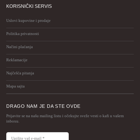
KORISNIČKI SERVIS
Uslovi kupovine i prodaje
Politika privatnosti
Načini plaćanja
Reklamacije
Najčešća pitanja
Mapa sajta
DRAGO NAM JE DA STE OVDE
Prijavite se na našu mailing listu i očekujte sveže vesti o kafi u vašem
inboxu.