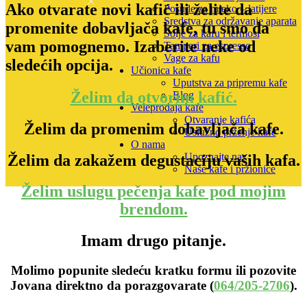
Ako otvarate novi kafić ili želite da
Posude za mleko – latijere
Sredstva za održavanje aparata
promenite dobavljača kafe, tu smo da
Šolje za kafu i termosi
vam pomognemo. Izaberite neke od
Tamperi za espresso
Vage za kafu
sledećih opcija.
Učionica kafe
Uputstva za pripremu kafe
Želim da otvorim kafić.
Blog
Veleprodaja kafe
Otvaranje kafića
Želim da promenim dobavljača kafe.
Uslužno prženje kafe
O nama
Upoznajte nas
Želim da zakažem degustaciju vaših kafa.
Naše kafe i pržionice
Želim uslugu pečenja kafe pod mojim
brendom.
Imam drugo pitanje.
Molimo popunite sledeću kratku formu ili pozovite
Jovana direktno da porazgovarate (
064/205-2706
).