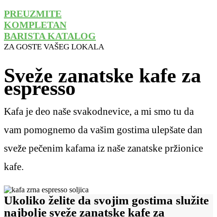
PREUZMITE
KOMPLETAN
BARISTA KATALOG
ZA GOSTE VAŠEG LOKALA
Sveže zanatske kafe za
espresso
Kafa je deo naše svakodnevice, a mi smo tu da
vam pomognemo da vašim gostima ulepšate dan
sveže pečenim kafama iz naše zanatske pržionice
kafe.
Ukoliko želite da svojim gostima služite
najbolje sveže zanatske kafe za