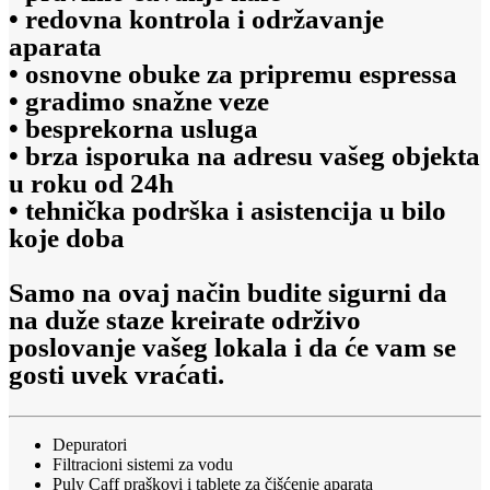
• redovna kontrola i održavanje
aparata
• osnovne obuke za pripremu espressa
• gradimo snažne veze
• besprekorna usluga
• brza isporuka na adresu vašeg objekta
u roku od 24h
• tehnička podrška i asistencija u bilo
koje doba
Samo na ovaj način budite sigurni da
na duže staze kreirate održivo
poslovanje vašeg lokala i da će vam se
gosti uvek vraćati.
Depuratori
Filtracioni sistemi za vodu
Puly Caff praškovi i tablete za čišćenje aparata