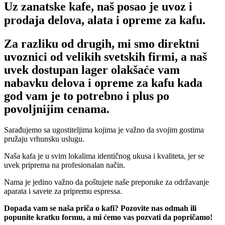
Uz zanatske kafe, naš posao je uvoz i
prodaja delova, alata i opreme za kafu.
Za razliku od drugih, mi smo direktni
uvoznici od velikih svetskih firmi, a naš
uvek dostupan lager olakšaće vam
nabavku delova i opreme za kafu kada
god vam je to potrebno i plus po
povoljnijim cenama.
Sarađujemo sa ugostiteljima kojima je važno da svojim gostima
pružaju vrhunsku uslugu.
Naša kafa je u svim lokalima identičnog ukusa i kvaliteta, jer se
uvek priprema na profesionalan način.
Nama je jedino važno da poštujete naše preporuke za održavanje
aparata i savete za pripremu espressa.
Dopada vam se naša priča o kafi?
Pozovite nas odmah ili
popunite kratku formu, a mi ćemo vas pozvati da popričamo!