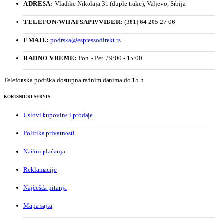
ADRESA:
Vladike Nikolaja 31 (duple trake), Valjevo, Srbija
TELEFON/WHATSAPP/VIBER:
(381) 64 205 27 06
EMAIL:
podrska@espressodirekt.rs
RADNO VREME:
Pon. - Pet. / 9:00 - 15:00
Telefonska podrška dostupna radnim danima do 15 h.
KORISNIČKI SERVIS
Uslovi kupovine i prodaje
Politika privatnosti
Načini plaćanja
Reklamacije
Najčešća pitanja
Mapa sajta