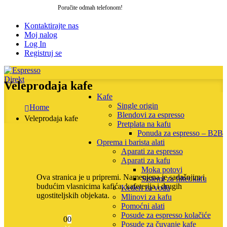
Poručite odmah telefonom!
064 205 27 06
Kontaktirajte nas
Moj nalog
Log In
Registruj se
Veleprodaja kafe
Kafe
Single origin
Home
Blendovi za espresso
Veleprodaja kafe
Pretplata na kafu
Ponuda za espresso – B2B
Oprema i barista alati
Aparati za espresso
Aparati za kafu
Moka potovi
Ova stranica je u pripremi. Namenjena je sadašnjim i
Sistemi za filter kafu
budućim vlasnicima kafića, kafeterija i drugih
Ketleri za vodu
ugostiteljskih objekata.
Mlinovi za kafu
Pomoćni alati
Posude za espresso kolačiće
0
0
Posude za čuvanje kafe