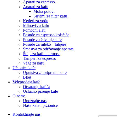
Aparati za espresso
Aparati za kafu
Moka potovi
Sistemi za filter kafu
Ketleri za vodu
Mlinovi za kafu
Pomoćni alati
Posude za espresso kolačiće
Posude za čuvanje kafe
Posude za mleko – latijere
Sredstva za održavanje aparata
Šolje za kafu i termosi
Tamperi za espresso
Vage za kafu
Učionica kafe
Uputstva za pripremu kafe
Blog
Veleprodaja kafe
Otvaranje kafića
Uslužno prženje kafe
O nama
Upoznajte nas
Naše kafe i pržionice
Kontaktirajte nas