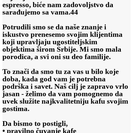
espresso, biće nam zadovoljstvo da
sarađujemo sa vama.44
Potrudili smo se da naše znanje i
iskustvo prenesemo svojim klijentima
koji upravljaju ugostiteljskim
objektima širom Srbije. Mi smo mala
porodica, a svi oni su deo familije.
To znači da smo tu za vas u bilo koje
doba, kada god vam je potrebna
podrška i savet. Naš cilj je zapravo vrlo
jasan - želimo da vam pomognemo da
uvek služite najkvalitetniju kafu svojim
gostima.
Da bismo to postigli,
• pravilno čuvanje kafe