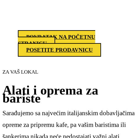
POVRATAK NA POČETNU
STRANICU
POSETITE PRODAVNICU
ZA VAŠ LOKAL
Alati i oprema za
bariste
Sarađujemo sa najvećim italijanskim dobavljačima
opreme za pripremu kafe, pa vašim baristima ili
šankerima nikada neće nedostajati važni alati