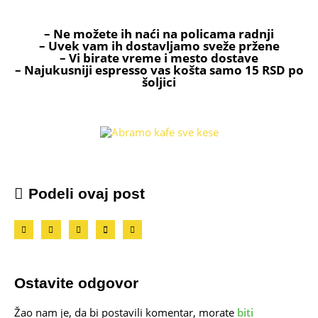
– Ne možete ih naći na policama radnji
– Uvek vam ih dostavljamo sveže pržene
– Vi birate vreme i mesto dostave
– Najukusniji espresso vas košta samo 15 RSD po
šoljici
Podeli ovaj post
Ostavite odgovor
Žao nam je, da bi postavili komentar, morate
biti