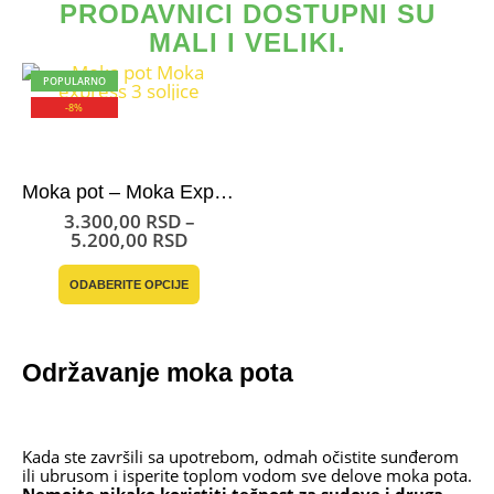
PRODAVNICI DOSTUPNI SU
MALI I VELIKI.
POPULARNO
-8%
Moka pot – Moka Express Bialetti
3.300,00
RSD
–
Raspon
5.200,00
RSD
cena:
Ovaj
od
ODABERITE OPCIJE
proizvod
3.300,00 RSD
ima
do
više
5.200,00 RSD
varijanti.
Opcije
Održavanje moka pota
mogu
biti
izabrane
na
Kada ste završili sa upotrebom, odmah očistite sunđerom
stranici
ili ubrusom i isperite toplom vodom sve delove moka pota.
proizvoda.