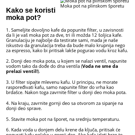
Moka pot na plinskom šporetu
Kako se koristi
moka pot?
1. Sameljite dovoljno kafe da popunite filter, u zavisnosti
da li je vaš moka pot za dve, tri ili možda 12 šoljica kafe.
Granulaciju je najbolje da testirate sami, mada je naše
iskustvo da granulacija treba da bude malo krupnija nego
za espresso, kako bi pritisak lakše pogurao vodu kroz kafu.
2. Donji deo moka pota, u kojem se nalazi ventil, napunite
vodom tako da dođe do dna ventila (
Voda ne sme da
prelazi ventil!
).
3. U filter sipajte mlevenu kafu. U principu, ne morate
raspoređivati kafu, samo napunite filter do vrha kao
brdašce. Nakon toga zavrnite filter u donji deo moka pota.
4. Na kraju, zavrnite gornji deo sa otvorom za sipanje na
donji deo sprave.
5. Stavite moka pot na šporet, na srednju temperaturu.
6. Kada voda u donjem delu krene da ključa, pritisak će
pogurati kafu polako u gornji deo. Ako kafa izleti brzo to