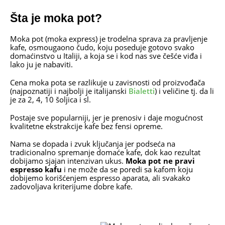
Šta je moka pot?
Moka pot (moka express) je trodelna sprava za pravljenje
kafe, osmougaono čudo, koju poseduje gotovo svako
domaćinstvo u Italiji, a koja se i kod nas sve češće viđa i
lako ju je nabaviti.
Cena moka pota se razlikuje u zavisnosti od proizvođača
(najpoznatiji i najbolji je italijanski
Bialetti
) i veličine tj. da li
je za 2, 4, 10 šoljica i sl.
Postaje sve popularniji, jer je prenosiv i daje mogućnost
kvalitetne ekstrakcije kafe bez fensi opreme.
Nama se dopada i zvuk ključanja jer podseća na
tradicionalno spremanje domaće kafe, dok kao rezultat
dobijamo sjajan intenzivan ukus.
Moka pot ne pravi
espresso kafu
i ne može da se poredi sa kafom koju
dobijemo korišćenjem espresso aparata, ali svakako
zadovoljava kriterijume dobre kafe.