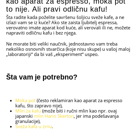
kao aparat za espresso, moka pot
to nije. Ali pravi odličnu kafu!
Šta radite kada poželite savršenu šoljicu sveže kafe, a ne
izlazi vam se iz kuće? Ako ste zaista ljubitelj espressa,
verovatno imate aparat kod kuće, ali verovali ili ne, možete
napraviti odličnu kafu i bez njega.
Ne morate biti veliki naučnik, jednostavno vam treba
nekoliko osnovnih stvarčica (koje nisu skupe) u vašoj maloj
„laboratoriji“ da bi vaš „eksperiment“ uspeo.
Šta vam je potrebno?
Moka pot
(često reklamiran kao aparat za espresso
kafu, što zapravo nije),
Mlin za kafu
(može biti i ručni mlin kao npr. ovaj
japanski
mlin Hario Skerton
, jer ima podešavanja
granulacije),
Sveža kafa u zrnu
.