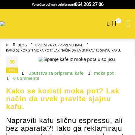
064 205 27 06
Poručite odmah telefonom!
0
BLOG
UPUTSTVA ZA PRIPREMU KAFE
KAKO SE KORISTI MOKA POT? LAK NAČIN DA UVEK PRAVITE SJAJNU KAFU.
30
okt
Uputstva za pripremu kafe
moka pot
0 Comments
Kako se koristi moka pot? Lak
način da uvek pravite sjajnu
kafu.
Napraviti kafu sličnu espressu, ali
bez aparata?! Iako ga reklamiraju