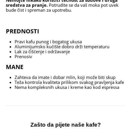
Nemojte nikako koristiti tečnost za sudove i druga
sredstva za pranje.
Potrudite se da vaš moka pot uvek
bude čist i spreman za upotrebu.
PREDNOSTI
Pravi kafu punog i bogatog ukusa
Aluminijumsko kućište dobro drži temperaturu
Lak za čišćenje i održavanje
Prenosiv
MANE
Zahteva da imate i dobar mlin, koji može biti skup
Teža kontrola kvaliteta prilikom svakog pravljenja kafe
Nema kompleksnih ukusa i kreme kao kod espressa
Zašto da pijete naše kafe?