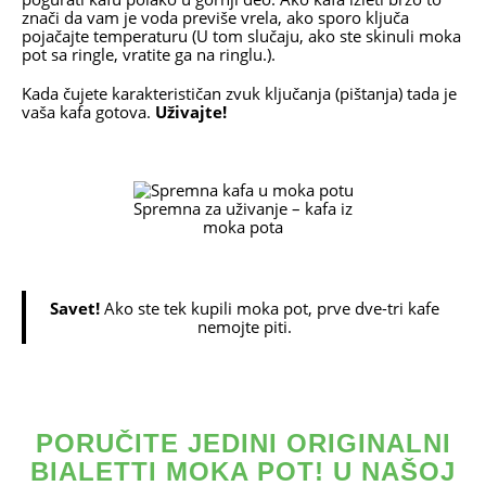
znači da vam je voda previše vrela, ako sporo ključa
pojačajte temperaturu (U tom slučaju, ako ste skinuli moka
pot sa ringle, vratite ga na ringlu.).
Kada čujete karakterističan zvuk ključanja (pištanja) tada je
vaša kafa gotova.
Uživajte!
Spremna za uživanje – kafa iz
moka pota
Savet!
Ako ste tek kupili moka pot, prve dve-tri kafe
nemojte piti.
PORUČITE JEDINI ORIGINALNI
BIALETTI MOKA POT! U NAŠOJ