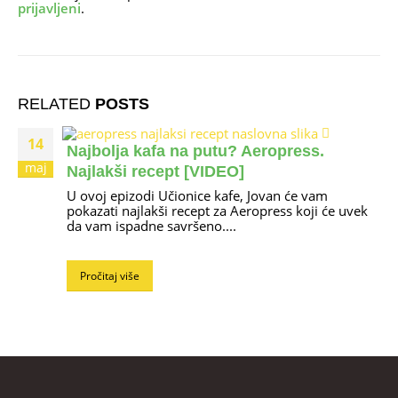
prijavljeni
.
RELATED
POSTS
14
Najbolja kafa na putu? Aeropress.
maj
Najlakši recept [VIDEO]
U ovoj epizodi Učionice kafe, Jovan će vam
pokazati najlakši recept za Aeropress koji će uvek
da vam ispadne savršeno....
Pročitaj više