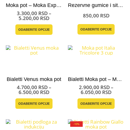
Moka pot – Moka Express Bialetti
Rezervne gumice i sito za moka pot Bialetti
3.300,00
RSD
–
850,00
RSD
Raspon
5.200,00
RSD
cena:
Ovaj
Ovaj
od
ODABERITE OPCIJE
ODABERITE OPCIJE
proizvo
proizvod
3.300,00 RSD
ima
ima
do
više
više
5.200,00 RSD
varijant
varijanti.
Opcije
Opcije
mogu
mogu
biti
biti
izabran
izabrane
na
na
stranici
stranici
Bialetti Venus moka pot
Bialetti Moka pot – Moka Express Tricolore
proizvo
proizvoda.
4.700,00
RSD
–
2.900,00
RSD
–
Raspon
Raspon
6.500,00
RSD
6.050,00
RSD
cena:
cena:
Ovaj
Ovaj
od
od
ODABERITE OPCIJE
ODABERITE OPCIJE
proizvod
proizvo
4.700,00 RSD
2.900,0
ima
ima
do
do
više
više
6.500,00 RSD
6.050,0
varijanti.
varijant
Opcije
Opcije
-10%
mogu
mogu