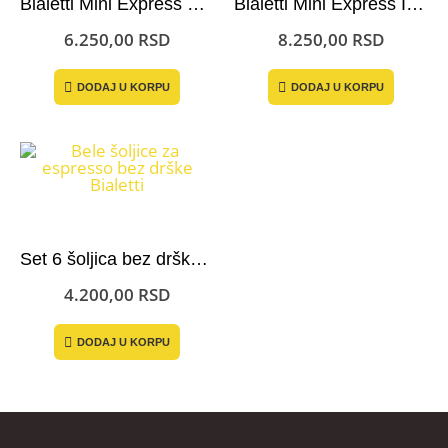
Bialetti Mini Express Lichtenstein + 2 šoljice
Bialetti Mini Express Induction + 2 šoljice
6.250,00
RSD
8.250,00
RSD
DODAJ U KORPU
DODAJ U KORPU
Set 6 šoljica bez drške za espresso kafu – Bialetti Bele
4.200,00
RSD
DODAJ U KORPU