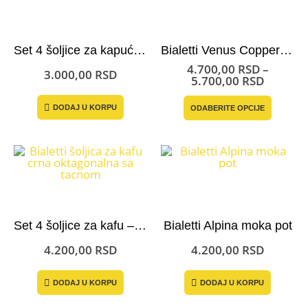
biti
izabrane
na
stranici
Set 4 šoljice za kapućino – Bialetti Italia
Bialetti Venus Copper moka pot
proizvoda.
4.700,00
RSD
–
3.000,00
RSD
Raspon
5.700,00
RSD
cena:
Ovaj
od
DODAJ U KORPU
ODABERITE OPCIJE
proizvo
4.700,0
ima
do
više
5.700,0
varijant
Opcije
mogu
biti
izabran
na
stranici
Set 4 šoljice za kafu – Bialetti Oktagonalne Crne
Bialetti Alpina moka pot
proizvo
4.200,00
RSD
4.200,00
RSD
DODAJ U KORPU
DODAJ U KORPU