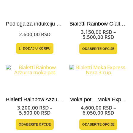
biti
biti
izabrane
izabran
na
na
stranici
stranici
Podloga za indukciju za moka pot Bialetti
Bialetti Rainbow Giallo moka pot
proizvoda.
proizvo
3.150,00
RSD
–
2.600,00
RSD
Raspon
5.500,00
RSD
cena:
Ovaj
od
DODAJ U KORPU
ODABERITE OPCIJE
proizvo
3.150,0
ima
do
više
5.500,0
varijant
Opcije
mogu
biti
izabran
na
stranici
Bialetti Rainbow Azzurro moka pot
Moka pot – Moka Express Bialetti Nera
proizvo
3.200,00
RSD
–
4.600,00
RSD
–
Raspon
Raspon
5.500,00
RSD
6.050,00
RSD
cena:
cena:
Ovaj
Ovaj
od
od
ODABERITE OPCIJE
ODABERITE OPCIJE
proizvod
proizvo
3.200,00 RSD
4.600,0
ima
ima
do
do