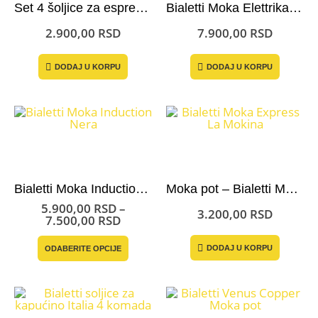
Set 4 šoljice za espresso – Bialetti Bicchierini Arte
Bialetti Moka Elettrika 2 Cups
proizvoda.
2.900,00
RSD
7.900,00
RSD
DODAJ U KORPU
DODAJ U KORPU
Bialetti Moka Induction Black
Moka pot – Bialetti Moka Express La Mokina
5.900,00
RSD
–
3.200,00
RSD
Raspon
7.500,00
RSD
cena:
Ovaj
od
DODAJ U KORPU
ODABERITE OPCIJE
proizvod
5.900,00 RSD
ima
do
više
7.500,00 RSD
varijanti.
Opcije
mogu