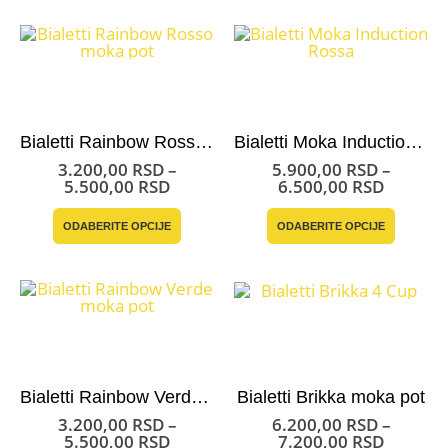
više
više
5.500,00 RSD
6.050,0
varijanti.
varijant
Opcije
Opcije
mogu
mogu
biti
biti
izabrane
izabran
na
na
stranici
stranici
Bialetti Rainbow Rosso moka pot
Bialetti Moka Induction Red
proizvoda.
proizvo
3.200,00
RSD
–
5.900,00
RSD
–
Raspon
Raspon
5.500,00
RSD
6.500,00
RSD
cena:
cena:
Ovaj
Ovaj
od
od
ODABERITE OPCIJE
ODABERITE OPCIJE
proizvod
proizvo
3.200,00 RSD
5.900,0
ima
ima
do
do
više
više
5.500,00 RSD
6.500,0
varijanti.
varijant
Opcije
Opcije
mogu
mogu
biti
biti
izabrane
izabran
na
na
stranici
stranici
Bialetti Rainbow Verde moka pot
Bialetti Brikka moka pot
proizvoda.
proizvo
3.200,00
RSD
–
6.200,00
RSD
–
Raspon
Raspon
5.500,00
RSD
7.200,00
RSD