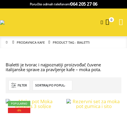
064 205 27 06
Poručite odmah telefonom!
0
PRODAVNICA KAFE
PRODUCT TAG -
BIALETTI
Bialetti je tvorac i najpoznatiji proizvođač čuvene
italijanske sprave za pravljenje kafe – moka pota.
FILTER
POPULARNO
-8%