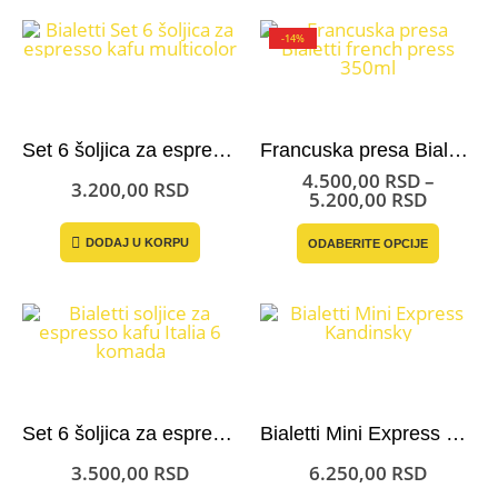
-14%
Set 6 šoljica za espresso kafu – Bialetti Multicolor
Francuska presa Bialetti Preziosa
4.500,00
RSD
–
3.200,00
RSD
Raspon
5.200,00
RSD
cena:
Ovaj
od
DODAJ U KORPU
ODABERITE OPCIJE
proizvo
4.500,0
ima
do
više
5.200,0
varijant
Opcije
mogu
biti
izabran
na
stranici
Set 6 šoljica za espresso i moka kafu – Bialetti Italia
Bialetti Mini Express Kandinsky + 2 šoljice
proizvo
3.500,00
RSD
6.250,00
RSD