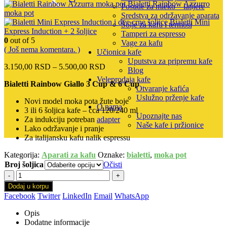
Bialetti Rainbow Azzurro
Posude za mleko – latijere
moka pot
Sredstva za održavanje aparata
Bialetti Mini
Šolje za kafu i termosi
Express Induction + 2 šoljice
Tamperi za espresso
0
out of 5
Vage za kafu
( Još nema komentara. )
Učionica kafe
Uputstva za pripremu kafe
Raspon
3.150,00
RSD
–
5.500,00
RSD
Blog
cena:
Veleprodaja kafe
Bialetti Rainbow Giallo 3 Cup & 6 Cup
od
Otvaranje kafića
3.150,00 RSD
Uslužno prženje kafe
Novi model moka pota žute boje
do
O nama
3 ili 6 šoljica kafe – cca 120/240 ml
5.500,00 RSD
Upoznajte nas
Za indukciju potreban
adapter
Naše kafe i pržionice
Lako održavanje i pranje
Za italijansku kafu nalik espressu
Kategorija:
Aparati za kafu
Oznake:
bialetti
,
moka pot
Broj šoljica
Očisti
-
+
Dodaj u korpu
Facebook
Twitter
LinkedIn
Email
WhatsApp
Opis
Dodatne informacije