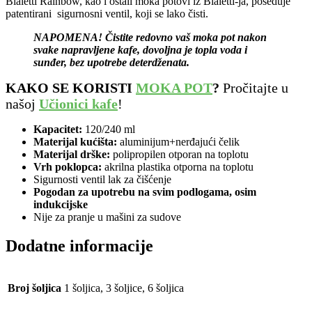
Bialetti Rainbow, kao i ostali moka potovi iz Bialetti-ja, poseduje
patentirani sigurnosni ventil, koji se lako čisti.
NAPOMENA! Čistite redovno vaš moka pot nakon
svake napravljene kafe, dovoljna je topla voda i
sunđer, bez upotrebe deterdženata.
KAKO SE KORISTI
MOKA POT
?
Pročitajte u
našoj
Učionici kafe
!
Kapacitet:
120/240 ml
Materijal kućišta:
aluminijum+nerđajući čelik
Materijal drške:
polipropilen otporan na toplotu
Vrh poklopca:
akrilna plastika otporna na toplotu
Sigurnosti ventil lak za čišćenje
Pogodan za upotrebu na svim podlogama, osim
indukcijske
Nije za pranje u mašini za sudove
Dodatne informacije
Broj šoljica
1 šoljica, 3 šoljice, 6 šoljica