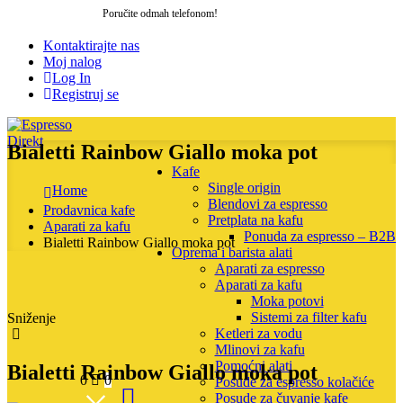
Poručite odmah telefonom!
064 205 27 06
Kontaktirajte nas
Moj nalog
Log In
Registruj se
Bialetti Rainbow Giallo moka pot
Kafe
Single origin
Home
Blendovi za espresso
Prodavnica kafe
Pretplata na kafu
Aparati za kafu
Ponuda za espresso – B2B
Bialetti Rainbow Giallo moka pot
Oprema i barista alati
Aparati za espresso
Aparati za kafu
Moka potovi
Sistemi za filter kafu
Sniženje
Ketleri za vodu
Mlinovi za kafu
Pomoćni alati
Bialetti Rainbow Giallo moka pot
0
0
Posude za espresso kolačiće
Posude za čuvanje kafe