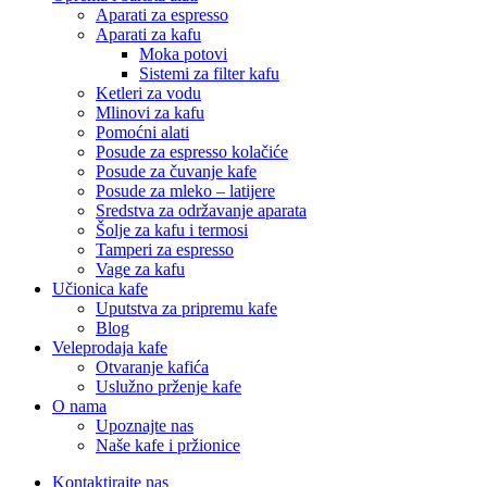
Aparati za espresso
Aparati za kafu
Moka potovi
Sistemi za filter kafu
Ketleri za vodu
Mlinovi za kafu
Pomoćni alati
Posude za espresso kolačiće
Posude za čuvanje kafe
Posude za mleko – latijere
Sredstva za održavanje aparata
Šolje za kafu i termosi
Tamperi za espresso
Vage za kafu
Učionica kafe
Uputstva za pripremu kafe
Blog
Veleprodaja kafe
Otvaranje kafića
Uslužno prženje kafe
O nama
Upoznajte nas
Naše kafe i pržionice
Kontaktirajte nas