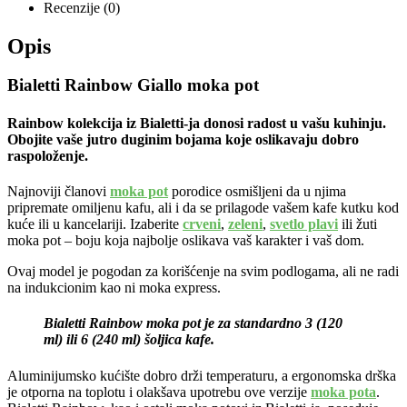
Recenzije (0)
Opis
Bialetti Rainbow Giallo moka pot
Rainbow kolekcija iz Bialetti-ja donosi radost u vašu kuhinju.
Obojite vaše jutro duginim bojama koje oslikavaju dobro
raspoloženje.
Najnoviji članovi
moka pot
porodice osmišljeni da u njima
pripremate omiljenu kafu, ali i da se prilagode vašem kafe kutku kod
kuće ili u kancelariji. Izaberite
crveni
,
zeleni
,
svetlo plavi
ili žuti
moka pot – boju koja najbolje oslikava vaš karakter i vaš dom.
Ovaj model je pogodan za korišćenje na svim podlogama, ali ne radi
na indukcionim kao ni moka express.
Bialetti Rainbow moka pot je za standardno 3 (120
ml) ili 6 (240 ml) šoljica kafe.
Aluminijumsko kućište dobro drži temperaturu, a ergonomska drška
je otporna na toplotu i olakšava upotrebu ove verzije
moka pota
.