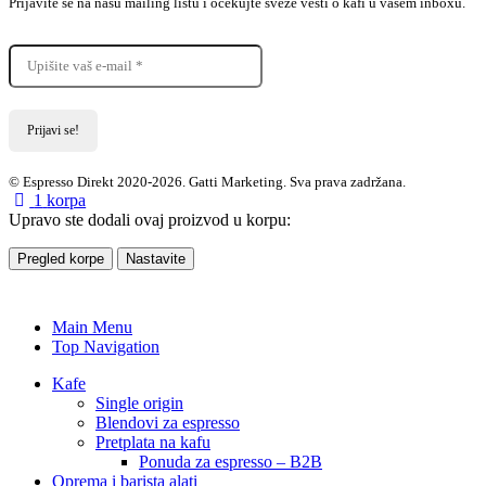
Prijavite se na našu mailing listu i očekujte sveže vesti o kafi u vašem inboxu.
© Espresso Direkt 2020-2026. Gatti Marketing. Sva prava zadržana.
1
korpa
Upravo ste dodali ovaj proizvod u korpu:
Pregled korpe
Nastavite
Main Menu
Top Navigation
Kafe
Single origin
Blendovi za espresso
Pretplata na kafu
Ponuda za espresso – B2B
Oprema i barista alati