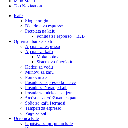
Main Menu
Top Navigation
Kafe
Single origin
Blendovi za espresso
Pretplata na kafu
Ponuda za espresso – B2B
Oprema i barista alati
Aparati za espresso
Aparati za kafu
Moka potovi
Sistemi za filter kafu
Ketleri za vodu
Mlinovi za kafu
Pomoćni alati
Posude za espresso kolačiće
Posude za čuvanje kafe
Posude za mleko – latijere
Sredstva za održavanje aparata
Šolje za kafu i termosi
Tamperi za espresso
Vage za kafu
Učionica kafe
Uputstva za pripremu kafe