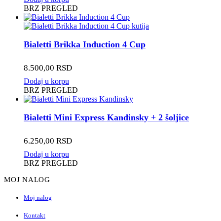
proizvoda.
BRZ PREGLED
Bialetti Brikka Induction 4 Cup
8.500,00
RSD
Dodaj u korpu
BRZ PREGLED
Bialetti Mini Express Kandinsky + 2 šoljice
6.250,00
RSD
Dodaj u korpu
BRZ PREGLED
MOJ NALOG
Moj nalog
Kontakt