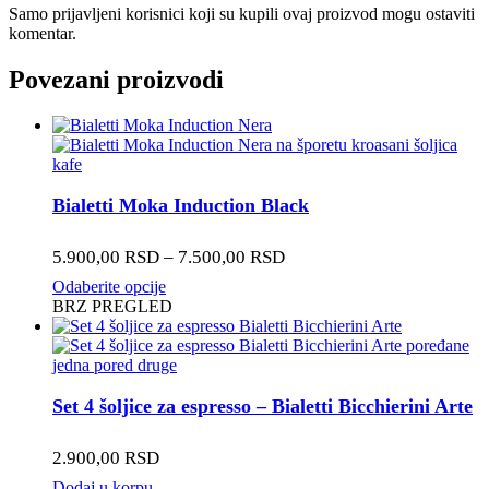
Samo prijavljeni korisnici koji su kupili ovaj proizvod mogu ostaviti
komentar.
Povezani proizvodi
Bialetti Moka Induction Black
Raspon
5.900,00
RSD
–
7.500,00
RSD
cena:
Ovaj
Odaberite opcije
od
proizvod
BRZ PREGLED
5.900,00 RSD
ima
do
više
7.500,00 RSD
varijanti.
Opcije
mogu
Set 4 šoljice za espresso – Bialetti Bicchierini Arte
biti
izabrane
2.900,00
RSD
na
stranici
Dodaj u korpu