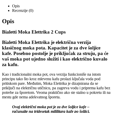
Opis
Recenzije (0)
Opis
Bialetti Moka Elettrika 2 Cups
Bialetti Moka Elettrika je električna verzija
klasičnog moka pota. Kapacitet je za dve šoljice
kafe. Posebno postolje je priključak za struju, pa će
vaš moka pot ujedno služiti i kao električno kuvalo
za kafu.
Kao i tradicionalni moka pot, ova verzija funkcioniše na istom
principu tako što kroz mlevenu kafu prolazi ključala voda pod
pritiskom pare. Međutim, Moka Elettrika je dizajnirana da se
priključi na električnu utičnicu, pa zagreva vodu i priprema kafu bez
potrebe za šporetom. Veoma praktično ako ste stalno u pokretu ili na
mestu gde nema adekvatnog šporeta.
Ovaj električni moka pot je za dve šoljice kafe –
računajte na tridesetak mililitara kafe po šoljici.