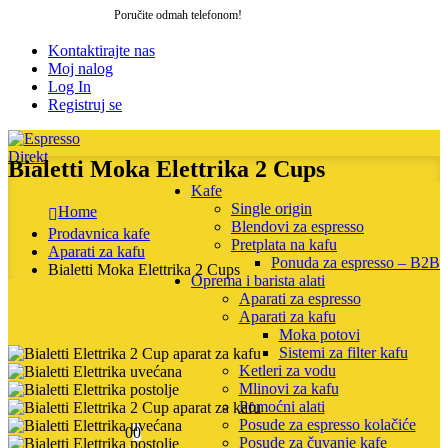
Poručite odmah telefonom!
064 205 27 06
Kontaktirajte nas
Moj nalog
Log In
Registruj se
Bialetti Moka Elettrika 2 Cups
Kafe
Single origin
Home
Blendovi za espresso
Prodavnica kafe
Pretplata na kafu
Aparati za kafu
Ponuda za espresso – B2B
Bialetti Moka Elettrika 2 Cups
Oprema i barista alati
Aparati za espresso
Aparati za kafu
Moka potovi
Sistemi za filter kafu
Ketleri za vodu
Mlinovi za kafu
Pomoćni alati
Posude za espresso kolačiće
0
0
Posude za čuvanje kafe