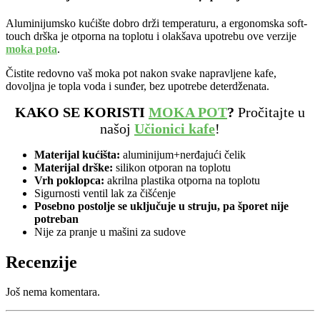
Aluminijumsko kućište dobro drži temperaturu, a ergonomska soft-
touch drška je otporna na toplotu i olakšava upotrebu ove verzije
moka pota
.
Čistite redovno vaš moka pot nakon svake napravljene kafe,
dovoljna je topla voda i sunđer, bez upotrebe deterdženata.
KAKO SE KORISTI
MOKA POT
?
Pročitajte u
našoj
Učionici kafe
!
Materijal kućišta:
aluminijum+nerđajući čelik
Materijal drške:
silikon otporan na toplotu
Vrh poklopca:
akrilna plastika otporna na toplotu
Sigurnosti ventil lak za čišćenje
Posebno postolje se uključuje u struju, pa šporet nije
potreban
Nije za pranje u mašini za sudove
Recenzije
Još nema komentara.