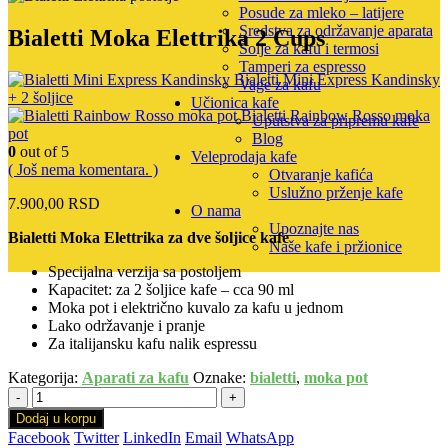
Posude za mleko – latijere
Sredstva za održavanje aparata
Bialetti Moka Elettrika 2 Cups
Šolje za kafu i termosi
Tamperi za espresso
Bialetti Mini Express Kandinsky
Vage za kafu
+ 2 šoljice
Učionica kafe
Bialetti Rainbow Rosso moka
Uputstva za pripremu kafe
pot
Blog
0
out of 5
Veleprodaja kafe
( Još nema komentara. )
Otvaranje kafića
Uslužno prženje kafe
7.900,00
RSD
O nama
Upoznajte nas
Bialetti Moka Elettrika za dve šoljice kafe
Naše kafe i pržionice
Specijalna verzija sa postoljem
Kapacitet: za 2 šoljice kafe – cca 90 ml
Moka pot i električno kuvalo za kafu u jednom
Lako održavanje i pranje
Za italijansku kafu nalik espressu
Kategorija:
Aparati za kafu
Oznake:
bialetti
,
moka pot
-
+
Dodaj u korpu
Facebook
Twitter
LinkedIn
Email
WhatsApp