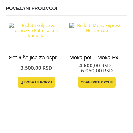
POVEZANI PROIZVODI
Set 6 šoljica za espresso i moka kafu – Bialetti Italia
Moka pot – Moka Express Bialetti Nera
4.600,00
RSD
–
3.500,00
RSD
Raspon
6.050,00
RSD
cena:
Ovaj proizvod ima više varijanti. Opcije mogu biti izabrane na st
od
DODAJ U KORPU
ODABERITE OPCIJE
4.600,0
do
6.050,0