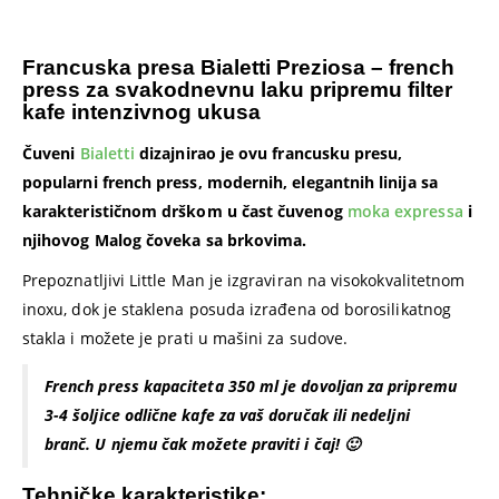
Francuska presa Bialetti Preziosa – french
press za svakodnevnu laku pripremu filter
kafe intenzivnog ukusa
Čuveni
Bialetti
dizajnirao je ovu francusku presu,
popularni french press, modernih, elegantnih linija sa
karakterističnom drškom u čast čuvenog
moka expressa
i
njihovog Malog čoveka sa brkovima.
Prepoznatljivi Little Man je izgraviran na visokokvalitetnom
inoxu, dok je staklena posuda izrađena od borosilikatnog
stakla i možete je prati u mašini za sudove.
French press kapaciteta 350 ml je dovoljan za pripremu
3-4 šoljice odlične kafe za vaš doručak ili nedeljni
branč. U njemu čak možete praviti i čaj! 🙂
Tehničke karakteristike: