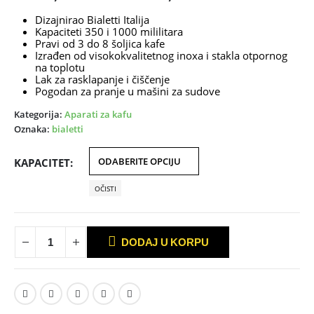
cena:
Dizajnirao Bialetti Italija
od
Kapaciteti 350 i 1000 mililitara
4.500,00 R
Pravi od 3 do 8 šoljica kafe
do
Izrađen od visokokvalitetnog inoxa i stakla otpornog
na toplotu
5.200,00 R
Lak za rasklapanje i čiščenje
Pogodan za pranje u mašini za sudove
Kategorija:
Aparati za kafu
Oznaka:
bialetti
KAPACITET
OČISTI
DODAJ U KORPU