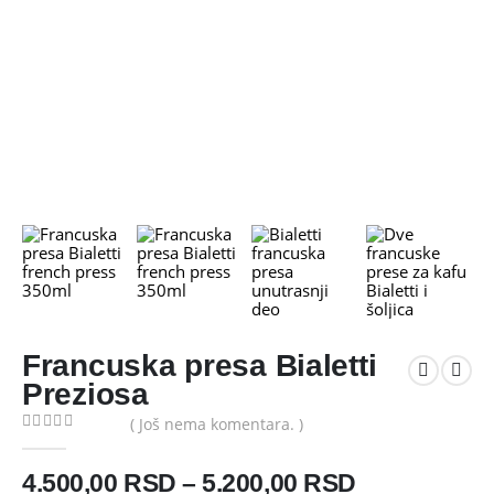
Francuska presa Bialetti
Preziosa
( Još nema komentara. )
0
out of 5
Raspon
4.500,00
RSD
–
5.200,00
RSD