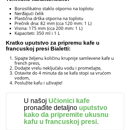
Borosilikatno staklo otporno na toplotu
Nerđajući čelik
Plastična drška otporna na toplotu
Prečnik dna: 82 mm (cca 120 mm: 1 L)
Visina: 175 mm (cca 200 mm: 1 L)
Kapaciteti: 350 ml i 1 L
Kratko uputstvo za pripremu kafe u
francuskoj presi Bialetti:
Sipajte željenu količinu krupnije samlevene kafe u
french press,
Dodajte vrelu neključalu vodu i promešajte,
Ostavite do 4 minuta da se kafa stopi sa vrućom
vodom,
Poslužite kafu i uživajte!
U našoj
Učionici kafe
pronađite detaljno
uputstvo
kako da pripremite ukusnu
kafu u francuskoj presi
.