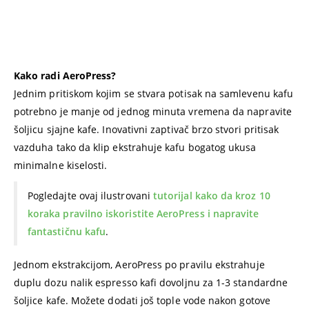
Kako radi AeroPress?
Jednim pritiskom kojim se stvara potisak na samlevenu kafu
potrebno je manje od jednog minuta vremena da napravite
šoljicu sjajne kafe. Inovativni zaptivač brzo stvori pritisak
vazduha tako da klip ekstrahuje kafu bogatog ukusa
minimalne kiselosti.
Pogledajte ovaj ilustrovani
tutorijal kako da kroz 10
koraka pravilno iskoristite AeroPress i napravite
fantastičnu kafu
.
Jednom ekstrakcijom, AeroPress po pravilu ekstrahuje
duplu dozu nalik espresso kafi dovoljnu za 1-3 standardne
šoljice kafe. Možete dodati još tople vode nakon gotove