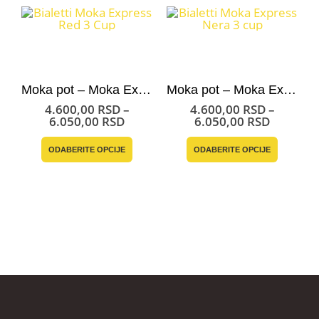
Moka pot – Moka Express Bialetti Red
Moka pot – Moka Express Bialetti Nera
4.600,00
RSD
–
4.600,00
RSD
–
Raspon
Raspon
6.050,00
RSD
6.050,00
RSD
cena:
cena:
Ovaj proizvod ima više varijanti. Opcije mogu biti izabrane na stranici proizvoda.
Ovaj proizvod ima više varijanti. Opcije mogu biti izabrane na st
od
od
ODABERITE OPCIJE
ODABERITE OPCIJE
4.600,00 RSD
4.600,0
do
do
6.050,00 RSD
6.050,0