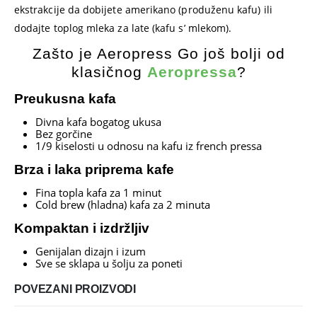
ekstrakcije da dobijete amerikano (produženu kafu) ili
dodajte toplog mleka za late (kafu s’ mlekom).
Zašto je Aeropress Go još bolji od
klasičnog
Aeropressa
?
Preukusna kafa
Divna kafa bogatog ukusa
Bez gorčine
1/9 kiselosti u odnosu na kafu iz french pressa
Brza i laka priprema kafe
Fina topla kafa za 1 minut
Cold brew (hladna) kafa za 2 minuta
Kompaktan i izdržljiv
Genijalan dizajn i izum
Sve se sklapa u šolju za poneti
POVEZANI PROIZVODI