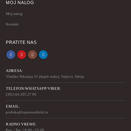
MOJ NALOG
Moj nalog
Kontakt
PRATITE NAS
ADRESA:
Vladike Nikolaja 31 (duple trake), Valjevo, Srbija
TELEFON/WHATSAPP/VIBER:
(381) 64 205 27 06
EMAIL:
podrska@espressodirekt.rs
RADNO VREME:
Pon. - Pet. / 9:00 - 15:00