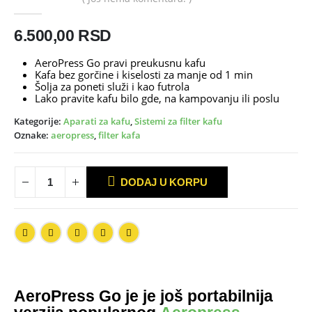
0
out of 5
6.500,00
RSD
AeroPress Go pravi preukusnu kafu
Kafa bez gorčine i kiselosti za manje od 1 min
Šolja za poneti služi i kao futrola
Lako pravite kafu bilo gde, na kampovanju ili poslu
Kategorije:
Aparati za kafu
,
Sistemi za filter kafu
Oznake:
aeropress
,
filter kafa
DODAJ U KORPU
AeroPress Go je je još portabilnija