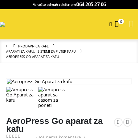
064 205 27 06
Poručite odmah telefonom!
0
PRODAVNICA KAFE
APARATI ZA KAFU
,
SISTEMI ZA FILTER KAFU
AEROPRESS GO APARAT ZA KAFU
AeroPress Go aparat za
kafu
( Još nema komentara. )