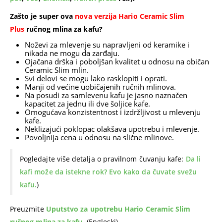
Zašto je super ova
nova verzija Hario Ceramic Slim
Plus
ručnog mlina za kafu?
Noževi za mlevenje su napravljeni od keramike i
nikada ne mogu da zarđaju.
Ojačana drška i poboljšan kvalitet u odnosu na običan
Ceramic Slim mlin.
Svi delovi se mogu lako rasklopiti i oprati.
Manji od većine uobičajenih ručnih mlinova.
Na posudi za samlevenu kafu je jasno naznačen
kapacitet za jednu ili dve šoljice kafe.
Omogućava konzistentnost i izdržljivost u mlevenju
kafe.
Neklizajući poklopac olakšava upotrebu i mlevenje.
Povoljnija cena u odnosu na slične mlinove.
Pogledajte više detalja o pravilnom čuvanju kafe:
Da li
kafi može da istekne rok? Evo kako da čuvate svežu
kafu.
)
Preuzmite
Uputstvo za upotrebu Hario Ceramic Slim
ručnog mlina za kafu
. (Engleski)