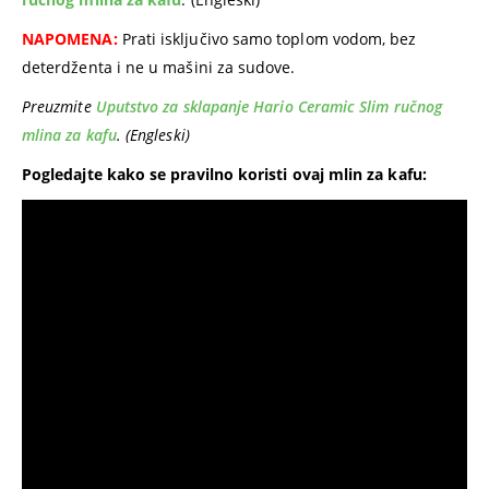
NAPOMENA:
Prati isključivo samo toplom vodom, bez
deterdženta i ne u mašini za sudove.
Preuzmite
Uputstvo za sklapanje Hario Ceramic Slim ručnog
mlina za kafu
. (Engleski)
Pogledajte kako se pravilno koristi ovaj mlin za kafu: