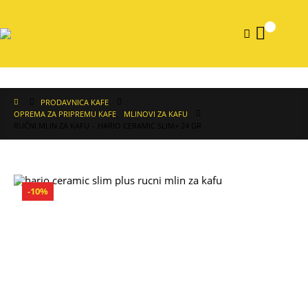
0
PRODAVNICA KAFE
OPREMA ZA PRIPREMU KAFE
,
MLINOVI ZA KAFU
RUČNI MLIN ZA KAFU – HARIO CERAMIC SLIM+ 24 GR
-10%