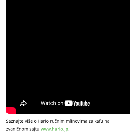
Saznajte više o Hario ručnim mlinovima za kafu na
zvaničnom sajtu
www.hario.jp
.