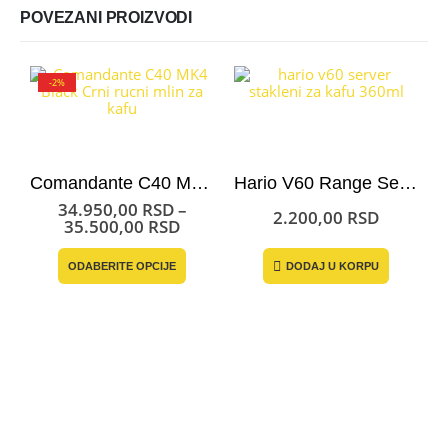
POVEZANI PROIZVODI
-2%
Comandante C40 MK4 ručni mlin za kafu
Hario V60 Range Server za kafu 360
34.950,00
RSD
–
2.200,00
RSD
Raspon
35.500,00
RSD
cena:
Ovaj proizvod ima više varijanti. Opcije mogu biti izabrane na stranici proizvoda.
od
DODAJ U KORPU
ODABERITE OPCIJE
34.950,00 RSD
do
35.500,00 RSD