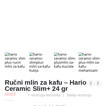
Ručni mlin za kafu – Hario
Ceramic Slim+ 24 gr
1
recenzija korisnika
|
Dodaj recenziju
5.00
out of 5