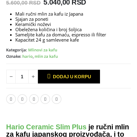
Originalna
Trenutna
5.040,00
RSD
5.600,00
RSD
cena
cena
Mali ručni mlin za kafu iz Japana
je
je:
Sjajan za poneti
bila:
5.040,00 RSD.
Keramički noževi
5.600,00 RSD.
Obeležena količina i broj šoljica
Sameljite kafu za domaću, espresso ili filter
Kapacitet 24 g samlevene kafe
Kategorija:
Mlinovi za kafu
Oznake:
hario
,
mlin za kafu
DODAJ U KORPU
Hario Ceramic Slim Plus
je ručni mlin
za kafu japanskog proizvođača, i to