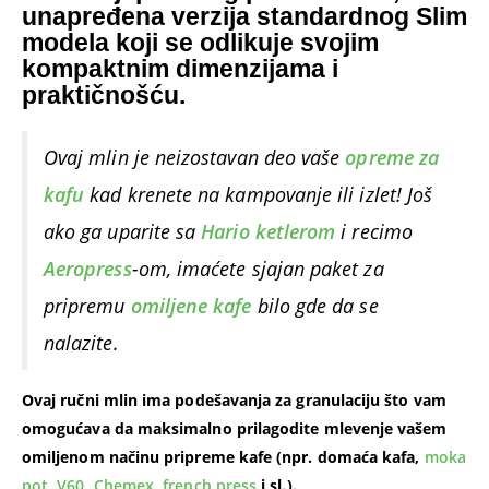
unapređena verzija standardnog Slim
modela koji se odlikuje svojim
kompaktnim dimenzijama i
praktičnošću.
Ovaj mlin je neizostavan deo vaše
opreme za
kafu
kad krenete na kampovanje ili izlet! Još
ako ga uparite sa
Hario ketlerom
i recimo
Aeropress
-om, imaćete sjajan paket za
pripremu
omiljene kafe
bilo gde da se
nalazite.
Ovaj ručni mlin ima podešavanja za granulaciju što vam
omogućava da maksimalno prilagodite mlevenje vašem
omiljenom načinu pripreme kafe (npr. domaća kafa,
moka
pot
,
V60
,
Chemex
,
french press
i sl.).