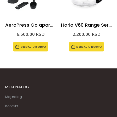
AeroPress Go aparat za kafu
Hario V60 Range Server za kafu 360
alna
6.500,00
RSD
2.200,00
RSD
utna
DODAJ U KORPU
DODAJ U KORPU
00 RSD.
,00 RSD.
MOJ NALOG
Moj nalog
Kontakt