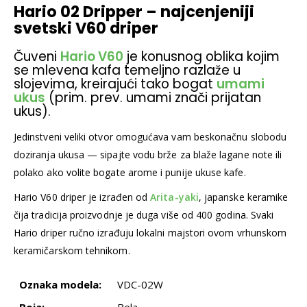
Hario 02 Dripper – najcenjeniji
svetski V60 driper
Čuveni
Hario V60
je konusnog oblika kojim
se mlevena kafa temeljno razlaže u
slojevima, kreirajući tako bogat
umami
ukus
(prim. prev. umami znači prijatan
ukus).
Jedinstveni veliki otvor omogućava vam beskonačnu slobodu
doziranja ukusa — sipajte vodu brže za blaže lagane note ili
polako ako volite bogate arome i punije ukuse kafe.
Hario V60 driper je izrađen od
Arita-yaki
, japanske keramike
čija tradicija proizvodnje je duga više od 400 godina. Svaki
Hario driper ručno izrađuju lokalni majstori ovom vrhunskom
keramičarskom tehnikom.
Oznaka modela:
VDC-02W