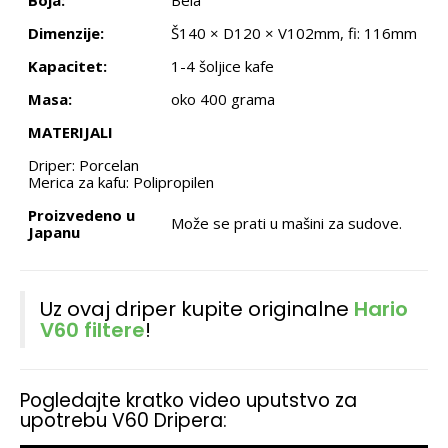
Boja:
Bela
Dimenzije:
Š140 × D120 × V102mm, fi: 116mm
Kapacitet:
1-4 šoljice kafe
Masa:
oko 400 grama
MATERIJALI
Driper: Porcelan
Merica za kafu: Polipropilen
Proizvedeno u
Može se prati u mašini za sudove.
Japanu
Uz ovaj driper kupite originalne
Hario
V60 filtere
!
Pogledajte kratko video uputstvo za
upotrebu V60 Dripera: