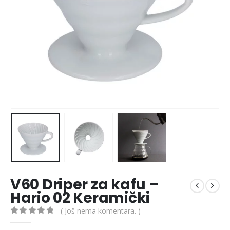
V60 Driper za kafu –
Hario 02 Keramički
( Još nema komentara. )
0
out of 5