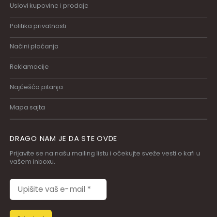
Uslovi kupovine i prodaje
Politika privatnosti
Načini plaćanja
Reklamacije
Najčešća pitanja
Mapa sajta
DRAGO NAM JE DA STE OVDE
Prijavite se na našu mailing listu i očekujte sveže vesti o kafi u
vašem inboxu.