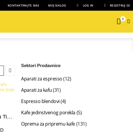
KONTAKTIRAJTE NAS
MOJ NALOG
LOG IN
REGISTRUJ SE
0
Sektori Prodavnice
Aparati za espresso
(12)
Aparati za kafu
(31)
Espresso blendovi
(4)
Kafe jedinstvenog porekla
(5)
Ručni mlin za kafu Timemore Chestnut C3S Pro
Oprema za pripremu kafe
(131)
Originalna
D
cena
Trenutna
SD