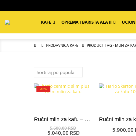
KAFE
OPREMA I BARISTA ALATI
UČION
PRODAVNICA KAFE
PRODUCT TAG -
MLIN ZA KA
-10%
Ručni mlin za kafu – Hario Ceramic Slim+ 24 gr
Originalna
5.600,00
RSD
5.900,00
cena
Trenutna
5.040,00
RSD