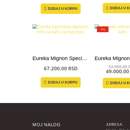
je
cena
bila:
je:
DODAJ U 
DODAJ U KORPU
5.600,00 RSD.
5.040,00 RSD.
-9%
Eureka Mignon Specialita mlin za kafu
53.900,00
67.200,00
RSD
49.000,0
DODAJ U KORPU
DODAJ U 
MOJ NALOG
ADRESA: