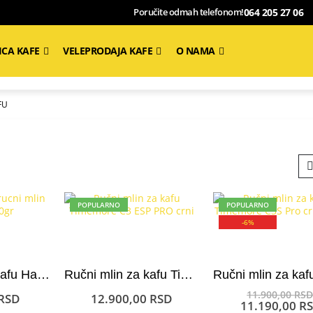
064 205 27 06
Poručite odmah telefonom!
ICA KAFE
VELEPRODAJA KAFE
O NAMA
FU
POPULARNO
POPULARNO
-6%
Ručni mlin za kafu Hario Skerton Plus 100 gr
Ručni mlin za kafu Timemore Chestnut C3 ESP Pro
11.900,00
RS
RSD
12.900,00
RSD
11.190,00
R