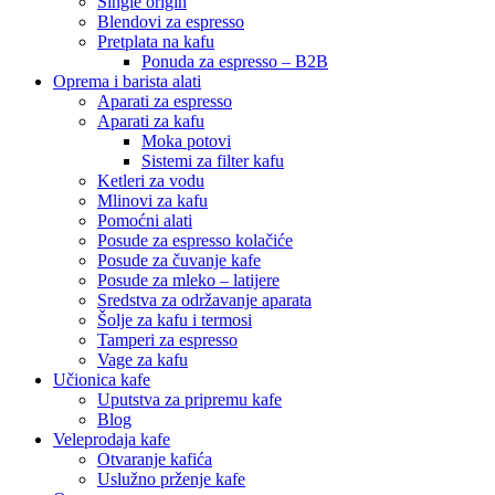
Single origin
Blendovi za espresso
Pretplata na kafu
Ponuda za espresso – B2B
Oprema i barista alati
Aparati za espresso
Aparati za kafu
Moka potovi
Sistemi za filter kafu
Ketleri za vodu
Mlinovi za kafu
Pomoćni alati
Posude za espresso kolačiće
Posude za čuvanje kafe
Posude za mleko – latijere
Sredstva za održavanje aparata
Šolje za kafu i termosi
Tamperi za espresso
Vage za kafu
Učionica kafe
Uputstva za pripremu kafe
Blog
Veleprodaja kafe
Otvaranje kafića
Uslužno prženje kafe