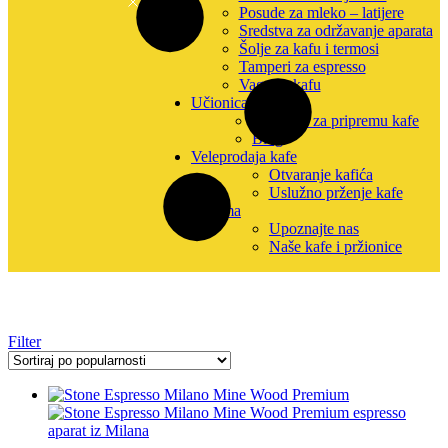
Posude za mleko – latijere
Sredstva za održavanje aparata
Šolje za kafu i termosi
Tamperi za espresso
Vage za kafu
Učionica kafe
Uputstva za pripremu kafe
Blog
Veleprodaja kafe
Otvaranje kafića
Uslužno prženje kafe
O nama
Upoznajte nas
Naše kafe i pržionice
Filter