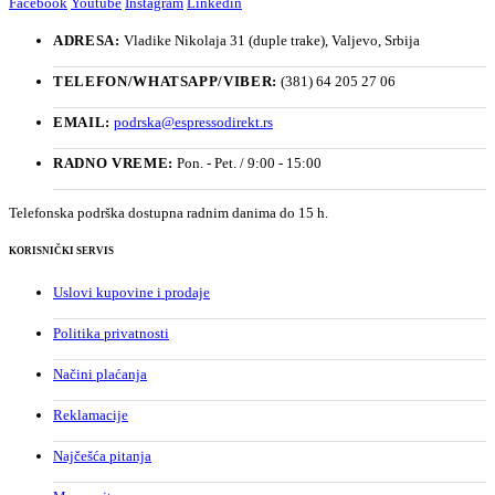
Facebook
Youtube
Instagram
Linkedin
ADRESA:
Vladike Nikolaja 31 (duple trake), Valjevo, Srbija
TELEFON/WHATSAPP/VIBER:
(381) 64 205 27 06
EMAIL:
podrska@espressodirekt.rs
RADNO VREME:
Pon. - Pet. / 9:00 - 15:00
Telefonska podrška dostupna radnim danima do 15 h.
KORISNIČKI SERVIS
Uslovi kupovine i prodaje
Politika privatnosti
Načini plaćanja
Reklamacije
Najčešća pitanja