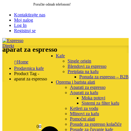
Poručite odmah telefonom!
064 205 27 06
Kontaktirajte nas
Moj nalog
Log In
Registruj se
aparat za espresso
Kafe
Single origin
Home
Blendovi za espresso
Prodavnica kafe
Pretplata na kafu
Product Tag -
Ponuda za espresso – B2B
aparat za espresso
Oprema i barista alati
Aparati za espresso
Aparati za kafu
Moka potovi
Sistemi za filter kafu
Ketleri za vodu
Mlinovi za kafu
Pomoćni alati
Posude za espresso kolačiće
0
0
Posude za čuvanje kafe