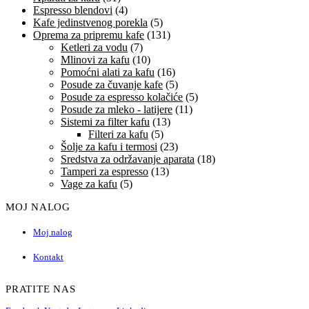
Espresso blendovi
(4)
Kafe jedinstvenog porekla
(5)
Oprema za pripremu kafe
(131)
Ketleri za vodu
(7)
Mlinovi za kafu
(10)
Pomoćni alati za kafu
(16)
Posude za čuvanje kafe
(5)
Posude za espresso kolačiće
(5)
Posude za mleko - latijere
(11)
Sistemi za filter kafu
(13)
Filteri za kafu
(5)
Šolje za kafu i termosi
(23)
Sredstva za održavanje aparata
(18)
Tamperi za espresso
(13)
Vage za kafu
(5)
MOJ NALOG
Moj nalog
Kontakt
PRATITE NAS