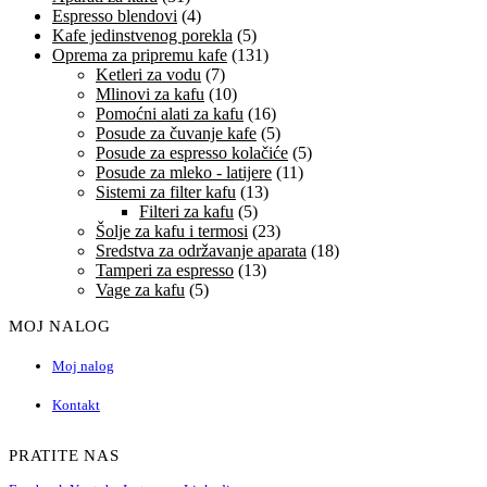
Espresso blendovi
(4)
Kafe jedinstvenog porekla
(5)
Oprema za pripremu kafe
(131)
Ketleri za vodu
(7)
Mlinovi za kafu
(10)
Pomoćni alati za kafu
(16)
Posude za čuvanje kafe
(5)
Posude za espresso kolačiće
(5)
Posude za mleko - latijere
(11)
Sistemi za filter kafu
(13)
Filteri za kafu
(5)
Šolje za kafu i termosi
(23)
Sredstva za održavanje aparata
(18)
Tamperi za espresso
(13)
Vage za kafu
(5)
MOJ NALOG
Moj nalog
Kontakt
PRATITE NAS