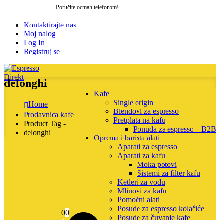
Poručite odmah telefonom!
064 205 27 06
Kontaktirajte nas
Moj nalog
Log In
Registruj se
delonghi
Kafe
Single origin
Home
Blendovi za espresso
Prodavnica kafe
Pretplata na kafu
Product Tag -
Ponuda za espresso – B2B
delonghi
Oprema i barista alati
Aparati za espresso
Aparati za kafu
Moka potovi
Sistemi za filter kafu
Ketleri za vodu
Mlinovi za kafu
Pomoćni alati
Posude za espresso kolačiće
0
0
Posude za čuvanje kafe