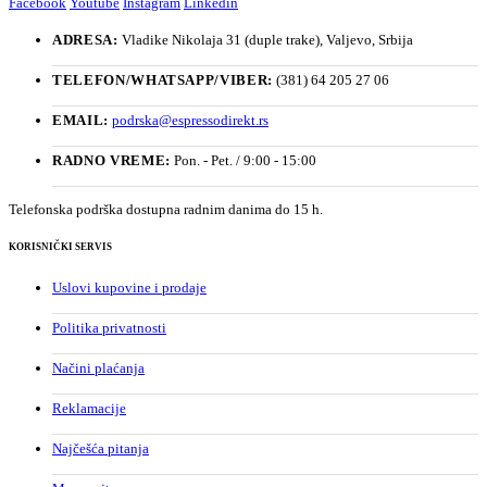
Facebook
Youtube
Instagram
Linkedin
ADRESA:
Vladike Nikolaja 31 (duple trake), Valjevo, Srbija
TELEFON/WHATSAPP/VIBER:
(381) 64 205 27 06
EMAIL:
podrska@espressodirekt.rs
RADNO VREME:
Pon. - Pet. / 9:00 - 15:00
Telefonska podrška dostupna radnim danima do 15 h.
KORISNIČKI SERVIS
Uslovi kupovine i prodaje
Politika privatnosti
Načini plaćanja
Reklamacije
Najčešća pitanja