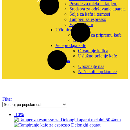
Posude za mleko – latijere
Sredstva za održavanje aparata
Šolje za kafu i termosi
Tamperi za espresso
Vage za kafu
Učionica kafe
Uputstva za pripremu kafe
Blog
Veleprodaja kafe
Otvaranje kafića
Uslužno prženje kafe
O nama
Upoznajte nas
Naše kafe i pržionice
Filter
-10%