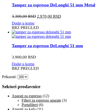
Tamper za espresso DeLonghi 51 mm Metal
Originalna
Trenutna
3.300,00
RSD
2.970,00
RSD
cena
cena
Dodaj u korpu
je
je:
BRZ PREGLED
bila:
2.970,00 RSD.
3.300,00 RSD.
Tamper za espresso DeLonghi 51 mm
3.900,00
RSD
Dodaj u korpu
BRZ PREGLED
Prikazati:
Sektori prodavnice
Aparati za espresso
(12)
Filteri za espresso aparate
(3)
Portafilteri
(6)
Aparati za kafu
(31)