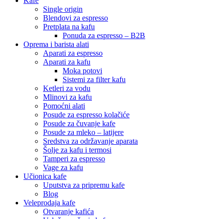
Kafe
Single origin
Blendovi za espresso
Pretplata na kafu
Ponuda za espresso – B2B
Oprema i barista alati
Aparati za espresso
Aparati za kafu
Moka potovi
Sistemi za filter kafu
Ketleri za vodu
Mlinovi za kafu
Pomoćni alati
Posude za espresso kolačiće
Posude za čuvanje kafe
Posude za mleko – latijere
Sredstva za održavanje aparata
Šolje za kafu i termosi
Tamperi za espresso
Vage za kafu
Učionica kafe
Uputstva za pripremu kafe
Blog
Veleprodaja kafe
Otvaranje kafića