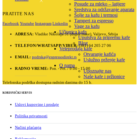
Posude za mleko – latijere
Sredstva za održavanje aparata
PRATITE NAS
Šolje za kafu i termosi
Tamperi za espresso
Facebook
Youtube
Instagram
Linkedin
Vage za kafu
Učionica kafe
ADRESA:
Vladike Nikolaja 31 (duple trake), Valjevo, Srbija
Uputstva za pripremu kafe
Blog
TELEFON/WHATSAPP/VIBER:
(381) 64 205 27 06
Veleprodaja kafe
Otvaranje kafića
EMAIL:
podrska@espressodirekt.rs
Uslužno prženje kafe
O nama
RADNO VREME:
Pon. - Pet. / 9:00 - 15:00
Upoznajte nas
Naše kafe i pržionice
Telefonska podrška dostupna radnim danima do 15 h.
KORISNIČKI SERVIS
Uslovi kupovine i prodaje
Politika privatnosti
Načini plaćanja
Reklamacije