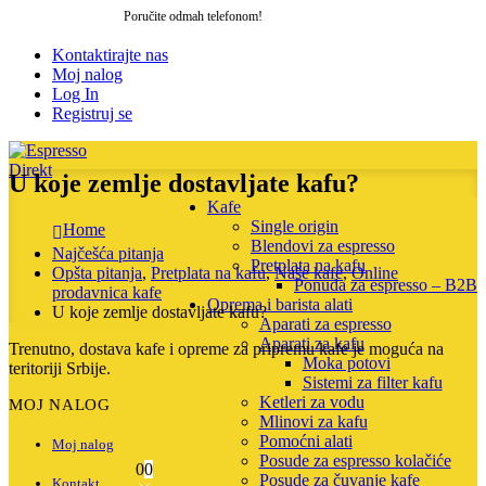
Poručite odmah telefonom!
064 205 27 06
Kontaktirajte nas
Moj nalog
Log In
Registruj se
U koje zemlje dostavljate kafu?
Kafe
Single origin
Home
Blendovi za espresso
Najčešća pitanja
Pretplata na kafu
Opšta pitanja
,
Pretplata na kafu
,
Naše kafe
,
Online
Ponuda za espresso – B2B
prodavnica kafe
Oprema i barista alati
U koje zemlje dostavljate kafu?
Aparati za espresso
Aparati za kafu
Trenutno, dostava kafe i opreme za pripremu kafe je moguća na
Moka potovi
teritoriji Srbije.
Sistemi za filter kafu
Ketleri za vodu
MOJ NALOG
Mlinovi za kafu
Pomoćni alati
Moj nalog
Posude za espresso kolačiće
0
0
Posude za čuvanje kafe
Kontakt