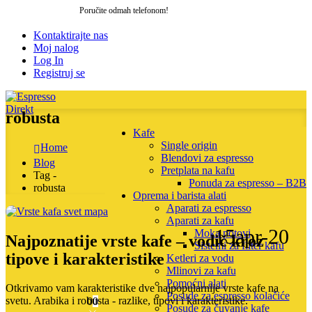
Poručite odmah telefonom!
064 205 27 06
Kontaktirajte nas
Moj nalog
Log In
Registruj se
robusta
Kafe
Single origin
Home
Blendovi za espresso
Blog
Pretplata na kafu
Tag -
Ponuda za espresso – B2B
robusta
Oprema i barista alati
Aparati za espresso
Aparati za kafu
15
apr-20
Moka potovi
Najpoznatije vrste kafe – vodič kroz
Sistemi za filter kafu
tipove i karakteristike
Ketleri za vodu
Mlinovi za kafu
Pomoćni alati
Otkrivamo vam karakteristike dve najpopularnije vrste kafe na
Posude za espresso kolačiće
svetu. Arabika i robusta - razlike, tipovi i karakteristike.
0
0
Posude za čuvanje kafe