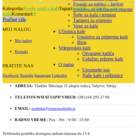
Posude za mleko – latijere
Kategorija:
Sveže vesti o kafi
Tagovi:
arabika
,
robusta
,
vrste
Sredstva za održavanje aparata
kafa
Komentari:
3
Šolje za kafu i termosi
Pročitaj više
Tamperi za espresso
Vage za kafu
MOJ NALOG
Učionica kafe
Uputstva za pripremu kafe
Moj nalog
Blog
Veleprodaja kafe
Kontakt
Otvaranje kafića
Uslužno prženje kafe
O nama
PRATITE NAS
Upoznajte nas
Naše kafe i pržionice
Facebook
Youtube
Instagram
Linkedin
ADRESA:
Vladike Nikolaja 31 (duple trake), Valjevo, Srbija
TELEFON/WHATSAPP/VIBER:
(381) 64 205 27 06
EMAIL:
podrska@espressodirekt.rs
RADNO VREME:
Pon. - Pet. / 9:00 - 15:00
Telefonska podrška dostupna radnim danima do 15 h.