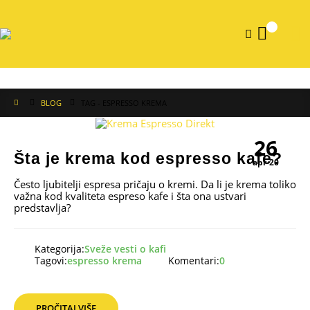
0
BLOG
TAG -
ESPRESSO KREMA
26
Šta je krema kod espresso kafe?
apr-20
Često ljubitelji espresa pričaju o kremi. Da li je krema toliko
važna kod kvaliteta espreso kafe i šta ona ustvari
predstavlja?
Kategorija:
Sveže vesti o kafi
Tagovi:
espresso krema
Komentari:
0
PROČITAJ VIŠE