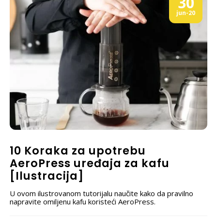
30
jun-20
10 Koraka za upotrebu
AeroPress uređaja za kafu
[Ilustracija]
U ovom ilustrovanom tutorijalu naučite kako da pravilno
napravite omiljenu kafu koristeći AeroPress.