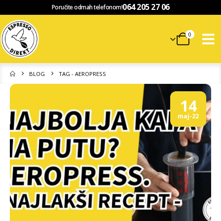
064 205 27 06
Poručite odmah telefonom!
0
BLOG
TAG -
AEROPRESS
14
maj-22