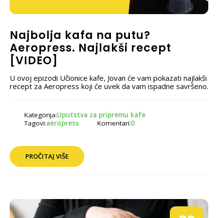
Najbolja kafa na putu?
Aeropress. Najlakši recept
[VIDEO]
U ovoj epizodi Učionice kafe, Jovan će vam pokazati najlakši
recept za Aeropress koji će uvek da vam ispadne savršeno.
Kategorija:
Uputstva za pripremu kafe
Tagovi:
aeropress
Komentari:
0
PROČITAJ VIŠE