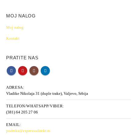
MOJ NALOG
Moj nalog
Kontakt
PRATITE NAS
ADRESA:
Vladike Nikolaja 31 (duple trake), Valjevo, Srbija
TELEFON/WHATSAPP/VIBER:
(381) 64 205 27 06
EMAIL:
podrska@espressodirekt.rs