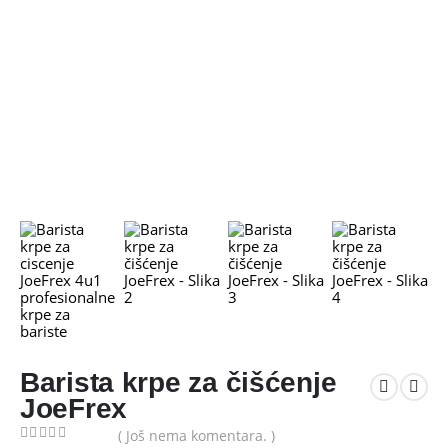
Barista krpe za čišćenje
JoeFrex
( Još nema komentara. )