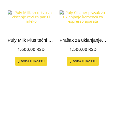
Puly Milk Plus tečni deterdžent za čišćenje cevi za paru
Prašak za uklanjanje kamenca iz aparata za espresso – Puly Cleaner
1.600,00
RSD
1.500,00
RSD
DODAJ U KORPU
DODAJ U KORPU