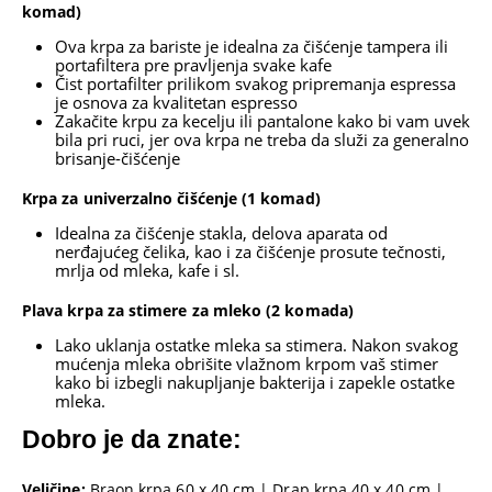
komad)
Ova krpa za bariste je idealna za čišćenje tampera ili
portafiltera pre pravljenja svake kafe
Čist portafilter prilikom svakog pripremanja espressa
je osnova za kvalitetan espresso
Zakačite krpu za kecelju ili pantalone kako bi vam uvek
bila pri ruci, jer ova krpa ne treba da služi za generalno
brisanje-čišćenje
Krpa za univerzalno čišćenje (1 komad)
Idealna za čišćenje stakla, delova aparata od
nerđajućeg čelika, kao i za čišćenje prosute tečnosti,
mrlja od mleka, kafe i sl.
Plava krpa za stimere za mleko (2 komada)
Lako uklanja ostatke mleka sa stimera. Nakon svakog
mućenja mleka obrišite vlažnom krpom vaš stimer
kako bi izbegli nakupljanje bakterija i zapekle ostatke
mleka.
Dobro je da znate:
Veličine:
Braon krpa 60 x 40 cm | Drap krpa 40 x 40 cm |