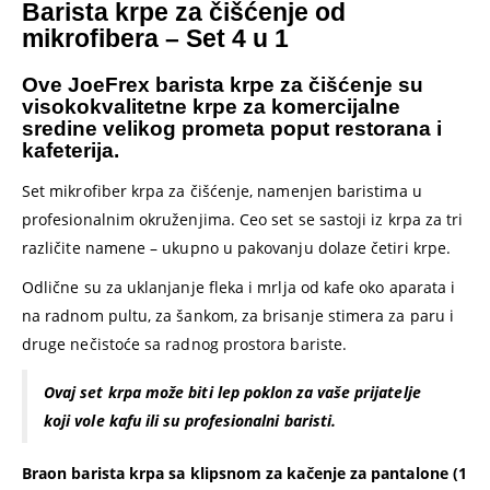
Barista krpe za čišćenje od
mikrofibera – Set 4 u 1
Ove JoeFrex barista krpe za čišćenje su
visokokvalitetne krpe za komercijalne
sredine velikog prometa poput restorana i
kafeterija.
Set mikrofiber krpa za čišćenje, namenjen baristima u
profesionalnim okruženjima. Ceo set se sastoji iz krpa za tri
različite namene – ukupno u pakovanju dolaze četiri krpe.
Odlične su za uklanjanje fleka i mrlja od kafe oko aparata i
na radnom pultu, za šankom, za brisanje stimera za paru i
druge nečistoće sa radnog prostora bariste.
Ovaj set krpa može biti lep poklon za vaše prijatelje
koji vole kafu ili su profesionalni baristi.
Braon barista krpa sa klipsnom za kačenje za pantalone (1