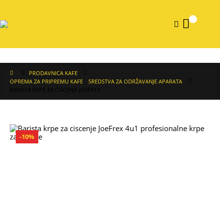
0
PRODAVNICA KAFE
OPREMA ZA PRIPREMU KAFE
,
SREDSTVA ZA ODRŽAVANJE APARATA
BARISTA KRPE ZA ČIŠĆENJE JOEFREX
-10%