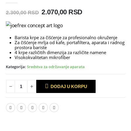
0
out of 5
Originalna
Trenutna
2.070,00
RSD
2.300,00
RSD
cena
cena
je
je:
bila:
2.070,00 RSD.
2.300,00 RSD.
Barista krpe za čišćenje za profesionalno okruženje
Za čišćenje mrlja od kafe, portafiltera, aparata i radnog
prostora bariste
4 krpe različitih dimenzija za različite namene
Visokokvalitetan mikrofiber
Kategorija:
Sredstva za održavanje aparata
DODAJ U KORPU