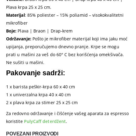
Plava krpa 25 x 25 cm.
Materijal
: 85% poliester – 15% poliamid – visokokvalitetni
mikrofiber
Boje:
Plava | Braon | Drap-krem
Održavanje:
Pošto je mikrofiber materijal koji ima jaku moć
upijanja, preporučujemo dnevno pranje. Krpe se mogu
prati u mašini za veš do 60° C bez korišćenja omekšivača.
Ne sušiti u mašini.
Pakovanje sadrži:
1 x barista peškir-krpa 60 x 40 cm
1 x univerzalna krpa 40 x 40 cm
2 x plava krpa za stimer 25 x 25 cm
Za redovno održavanje i čišćenje vašeg aparata za espresso
koristite
PulyCaff deterdžent
.
POVEZANI PROIZVODI