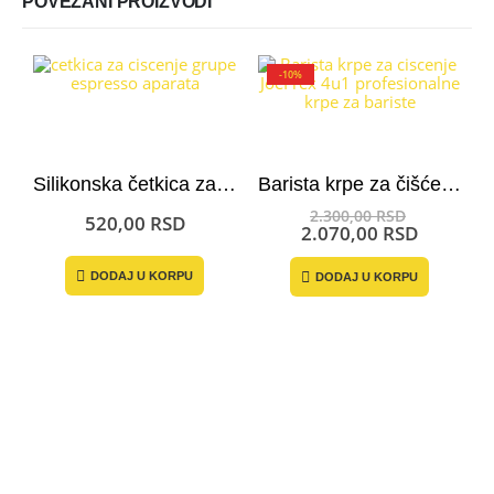
POVEZANI PROIZVODI
-10%
Silikonska četkica za čišćenje espresso aparata
Barista krpe za čišćenje JoeFrex
Originaln
2.300,00
RSD
520,00
RSD
cena
Trenutn
2.070,00
RSD
je
cena
bila:
je:
DODAJ U KORPU
DODAJ U KORPU
2.300,00 
2.070,00