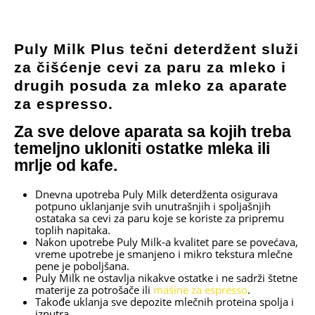
Puly Milk Plus tečni deterdžent služi
za čišćenje cevi za paru za mleko i
drugih posuda za mleko za aparate
za espresso.
Za sve delove aparata sa kojih treba
temeljno ukloniti ostatke mleka ili
mrlje od kafe.
Dnevna upotreba Puly Milk deterdženta osigurava
potpuno uklanjanje svih unutrašnjih i spoljašnjih
ostataka sa cevi za paru koje se koriste za pripremu
toplih napitaka.
Nakon upotrebe Puly Milk-a kvalitet pare se povećava,
vreme upotrebe je smanjeno i mikro tekstura mlečne
pene je poboljšana.
Puly Milk ne ostavlja nikakve ostatke i ne sadrži štetne
materije za potrošače ili
mašine za espresso
.
Takođe uklanja sve depozite mlečnih proteina spolja i
iznutra.