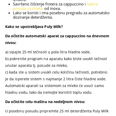
Savršeno čišćenje frotera za cappuccino i
latiera
posuda za mleko
od inoxa.
Lako se koristi i ima posebnu pregradu za automatsko
doziranje deterdženta.
Kako se upotrebljava Puly Milk?
Da očistite automatski aparat za cappuccino na dnevnom
nivou:
a) sipajte 25 ml tečnosti u pola litra hladne vode,
b) pokrenite program na aparatu kako biste uvukli tečnost
unutar aparata tj. posude za mleko,
c) kada ste u sistem uvukli celu količinu tečnosti, potrebno
je da isperete sistem s najmanje 2 litra čiste hladne vode.
Automatski aparati sa sistemom za mleko će uvući samo
hladnu vodu, tako da nemojte koristiti toplu vodu.
Da očistite celu mašinu na nedeljnom nivou:
U posebnu posudu pripremite 25 ml deterdženta Puly Milk