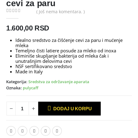
cevi za paru
( Još nema komentara. )
0
out of 5
1.600,00
RSD
Idealno sredstvo za čišćenje cevi za paru i mućenje
mleka
Temeljno čisti latiere posude za mleko od inoxa
Eliminiše skupljanje bakterija od mleka čak i
unutrašnjim delovima cevi
NSF sertifikovano sredstvo
Made in Italy
Kategorija:
Sredstva za održavanje aparata
Oznaka:
pulycaff
DODAJ U KORPU