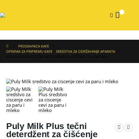
0
PRODAVNICA KAFE
OPREMA ZA PRIPREMU KAFE
,
SREDSTVA ZA ODRŽAVANJE APARATA
PULY MILK PLUS TEČNI DETERDŽENT ZA ČIŠĆENJE CEVI ZA PARU
Puly Milk Plus tečni
deterdžent za čišćenje