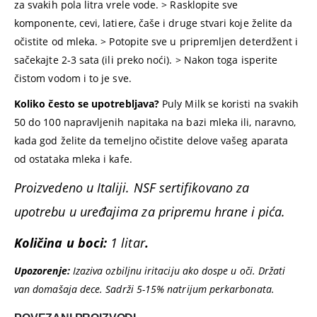
za svakih pola litra vrele vode. > Rasklopite sve
komponente, cevi, latiere, čaše i druge stvari koje želite da
očistite od mleka. > Potopite sve u pripremljen deterdžent i
sačekajte 2-3 sata (ili preko noći). > Nakon toga isperite
čistom vodom i to je sve.
Koliko često se upotrebljava?
Puly Milk se koristi na svakih
50 do 100 napravljenih napitaka na bazi mleka ili, naravno,
kada god želite da temeljno očistite delove vašeg aparata
od ostataka mleka i kafe.
Proizvedeno u Italiji. NSF sertifikovano za
upotrebu u uređajima za pripremu hrane i pića.
Količina u boci:
1 litar
.
Upozorenje:
Izaziva ozbiljnu iritaciju ako dospe u oči. Držati
van domašaja dece. Sadrži 5-15% natrijum perkarbonata.