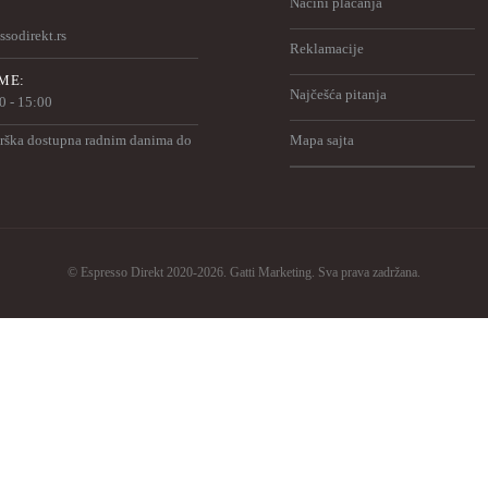
Načini plaćanja
sodirekt.rs
Reklamacije
ME:
Najčešća pitanja
00 - 15:00
rška dostupna radnim danima do
Mapa sajta
© Espresso Direkt 2020-2026. Gatti Marketing. Sva prava zadržana.