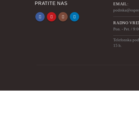
PRATITE NAS
EMAIL:
podrska@espres
RADNO VRE
Pon. - Pet. / 9:
Telefonska pod
15 h.