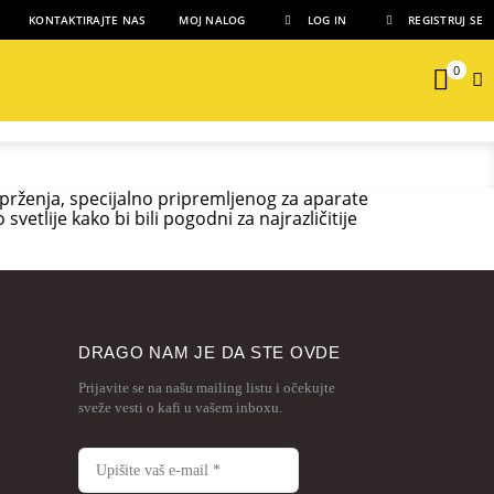
KONTAKTIRAJTE NAS
MOJ NALOG
LOG IN
REGISTRUJ SE
0
 prženja, specijalno pripremljenog za aparate
tlije kako bi bili pogodni za najrazličitije
DRAGO NAM JE DA STE OVDE
Prijavite se na našu mailing listu i očekujte
sveže vesti o kafi u vašem inboxu.