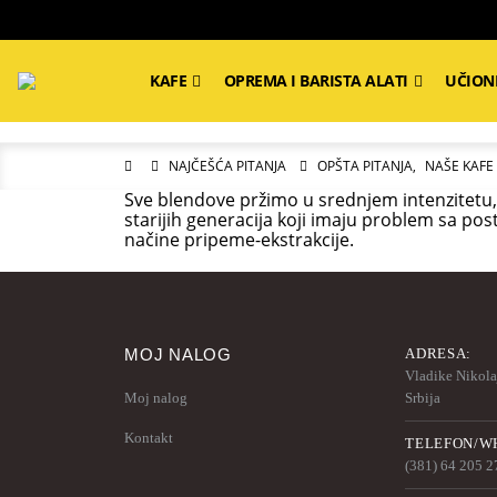
KAFE
OPREMA I BARISTA ALATI
UČION
NAJČEŠĆA PITANJA
OPŠTA PITANJA
,
NAŠE KAFE
Sve blendove pržimo u srednjem intenzitetu, o
starijih generacija koji imaju problem sa pos
načine pripeme-ekstrakcije.
MOJ NALOG
ADRESA:
Vladike Nikolaj
Moj nalog
Srbija
Kontakt
TELEFON/WH
(381) 64 205 2