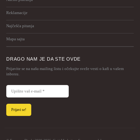
Reklamacije
Najčešća pitanja
Mapa sajta
DRAGO NAM JE DA STE OVDE
Prijavite se na našu mailing listu i očekujte sveže vesti o kafi u vašem
inboxu.