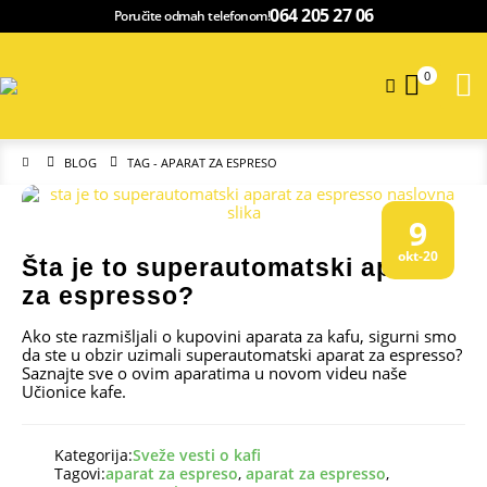
064 205 27 06
Poručite odmah telefonom!
0
BLOG
TAG -
APARAT ZA ESPRESO
9
okt-20
Šta je to superautomatski aparat
za espresso?
Ako ste razmišljali o kupovini aparata za kafu, sigurni smo
da ste u obzir uzimali superautomatski aparat za espresso?
Saznajte sve o ovim aparatima u novom videu naše
Učionice kafe.
Kategorija:
Sveže vesti o kafi
Tagovi:
aparat za espreso
,
aparat za espresso
,