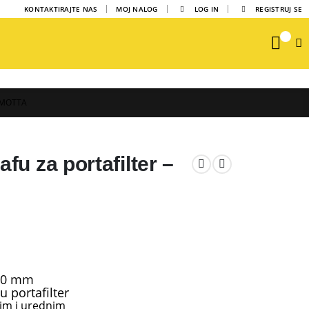
6
KONTAKTIRAJTE NAS
MOJ NALOG
LOG IN
REGISTRUJ SE
0
 MOTTA
u za portafilter –
 40 mm
 portafilter
tim i urednim