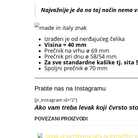
Najvažnije je da na taj način nema viš
Izrađen je od nerđajućeg čelika
Visina = 40 mm
Prečnik na vrhu ø 69 mm
Prečnik pri dnu ø 58/54 mm
Za sve standardne kašike tj. sita
Spoljni prečnik ø 70 mm
Pratite nas na Instagramu
[jr_instagram id=“2″]
Ako vam treba levak koji čvrsto stoj
POVEZANI PROIZVODI