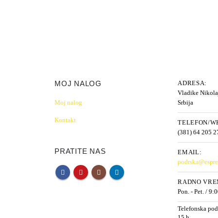
MOJ NALOG
ADRESA:
Vladike Nikolaj
Moj nalog
Srbija
Kontakt
TELEFON/WH
(381) 64 205 2
PRATITE NAS
EMAIL:
podrska@espres
RADNO VRE
Pon. - Pet. / 9:
Telefonska pod
15 h.