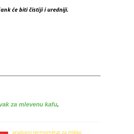
k će biti čistiji i uredniji.
vak za mlevenu kafu
.