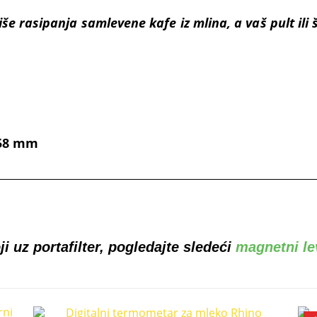
e rasipanja samlevene kafe iz mlina, a vaš pult ili šan
 58 mm
i uz portafilter, pogledajte sledeći
magnetni le