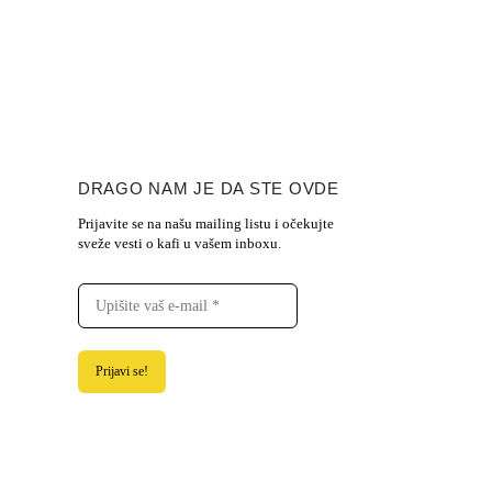
DRAGO NAM JE DA STE OVDE
Prijavite se na našu mailing listu i očekujte
sveže vesti o kafi u vašem inboxu.