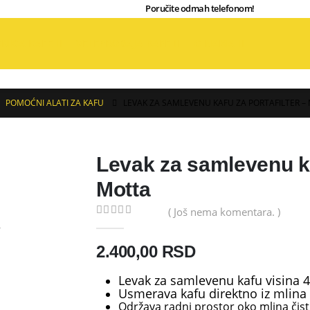
064 205 27 0
Poručite odmah telefonom!
NICA KAFE
VELEPRODAJA KAFE
O NAMA
,
POMOĆNI ALATI ZA KAFU
LEVAK ZA SAMLEVENU KAFU ZA PORTAFILTER –
Levak za samlevenu kaf
Motta
( Još nema komentara. )
0
out of 5
2.400,00
RSD
Levak za samlevenu kafu visina
Usmerava kafu direktno iz mlina u
Održava radni prostor oko mlina čis