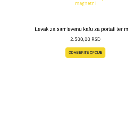
2.500,00
RSD
Ovaj proizvod ima više varijanti. Opcije mogu biti izabrane na stranici proizvoda.
ODABERITE OPCIJE