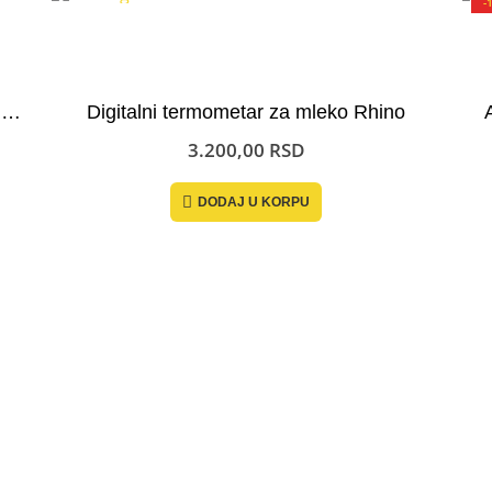
-
Levak za samlevenu kafu za portafilter magnetni
Digitalni termometar za mleko Rhino
3.200,00
RSD
DODAJ U KORPU