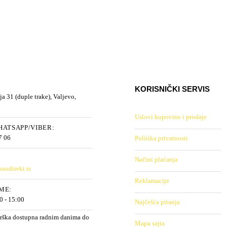
KORISNIČKI SERVIS
a 31 (duple trake), Valjevo,
Uslovi kupovine i prodaje
ATSAPP/VIBER:
7 06
Politika privatnosti
Načini plaćanja
sodirekt.rs
Reklamacije
ME:
00 - 15:00
Najčešća pitanja
rška dostupna radnim danima do
Mapa sajta