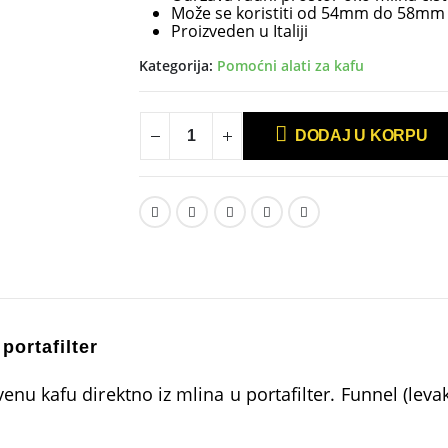
Može se koristiti od 54mm do 58mm
Proizveden u Italiji
Kategorija:
Pomoćni alati za kafu
DODAJ U KORPU
ortafilter
u kafu direktno iz mlina u portafilter. Funnel (levak) 