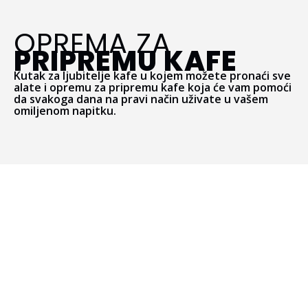
OPREMA ZA
PRIPREMU KAFE
Kutak za ljubitelje kafe u kojem možete pronaći sve
alate i opremu za pripremu kafe koja će vam pomoći
da svakoga dana na pravi način uživate u vašem
omiljenom napitku.