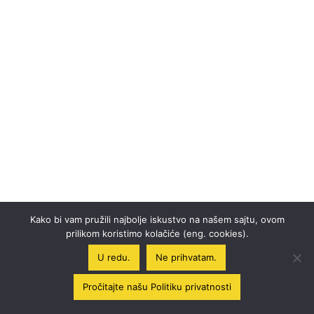
Kako bi vam pružili najbolje iskustvo na našem sajtu, ovom
prilikom koristimo kolačiće (eng. cookies).
U redu.
Ne prihvatam.
Pročitajte našu Politiku privatnosti
Uživajte! Leto je! ☀️⛱️ Moguća su kašnjenja u isporuci!
Odbaci